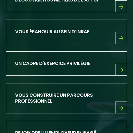
LA
RECHERCHE
DÉCOUVRIR
NOS
MÉTIERS
DE
VOUS ÉPANOUIR AU SEIN D'INRAE
L'APPUI
VOUS
ÉPANOUIR
AU
SEIN
UN CADRE D'EXERCICE PRIVILÉGIÉ
D'INRAE
UN
CADRE
D'EXERCICE
PRIVILÉGIÉ
VOUS CONSTRUIRE UN PARCOURS
PROFESSIONNEL
VOUS
CONSTRUIRE
UN
PARCOURS
REJOINDRE UN EMPLOYEUR ENGAGÉ