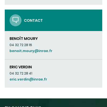
CONTACT
BENOÎT MOURY
04 32 72 28 16
benoit.moury@inrae.fr
ERIC VERDIN
04 32 72 28 41
eric.verdin@inrae.fr