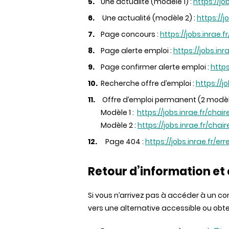
Une actualité (modèle 1) :
https://j
Une actualité (modèle 2) :
https://j
Page concours :
https://jobs.inrae.
Page alerte emploi :
https://jobs.in
Page confirmer alerte emploi :
http
Recherche offre d’emploi :
https://jo
Offre d’emploi permanent (2 modèl
Modèle 1 :
https://jobs.inrae.fr/ch
Modèle 2 :
https://jobs.inrae.fr/chai
Page 404 :
https://jobs.inrae.fr/err
Retour d’information et
Si vous n’arrivez pas à accéder à un c
vers une alternative accessible ou obt