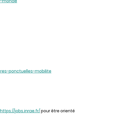
-du-monde
ffres-ponctuelles-mobilite
https://jobs.inrae.fr/
pour être orienté