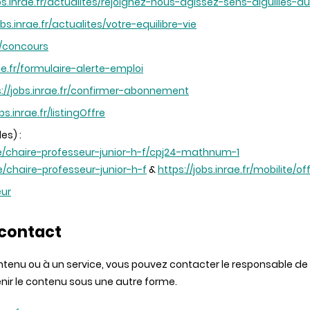
obs.inrae.fr/actualites/rejoignez-nous-agissez-sens-aiguilles
obs.inrae.fr/actualites/votre-equilibre-vie
fr/concours
rae.fr/formulaire-alerte-emploi
s://jobs.inrae.fr/confirmer-abonnement
bs.inrae.fr/listingOffre
es) :
aire/chaire-professeur-junior-h-f/cpj24-mathnum-1
re/chaire-professeur-junior-h-f
&
https://jobs.inrae.fr/mobilite/o
eur
 contact
ontenu ou à un service, vous pouvez contacter le responsable de
enir le contenu sous une autre forme.