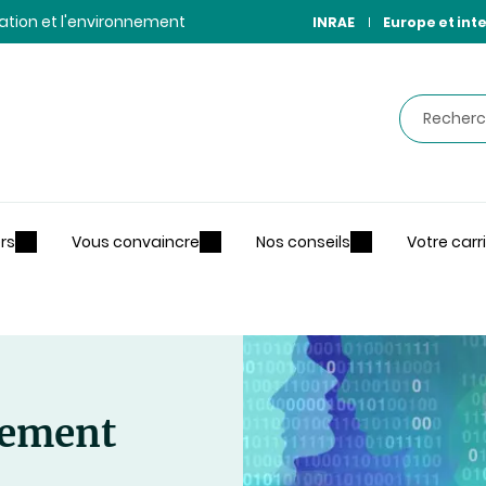
ntation et l'environnement
INRAE
Europe et int
Recherche
rs
Vous convaincre
Nos conseils
Votre carr
llement