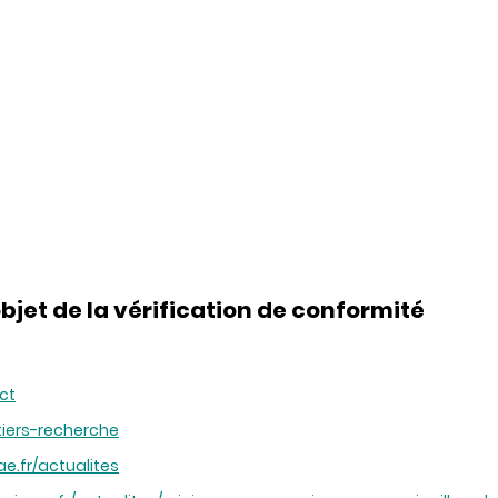
objet de la vérification de conformité
act
etiers-recherche
rae.fr/actualites