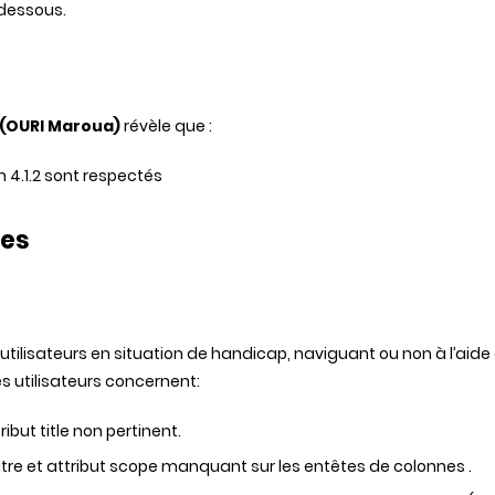
dessous.
 (OURI Maroua)
révèle que :
 4.1.2 sont respectés
les
utilisateurs en situation de handicap, naviguant ou non à l’aide
s utilisateurs concernent:
ibut title non pertinent.
tre et attribut scope manquant sur les entêtes de colonnes .