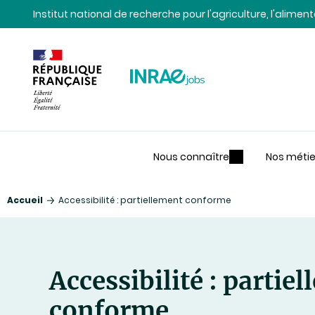
Contenu
Recherche
Navigation
Institut national de recherche pour l'agriculture, l'alime
Nous connaître
Nos métie
Accueil
Accessibilité : partiellement conforme
Accessibilité : partie
conforme