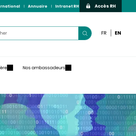
Accès RH
ernational
Annuaire
Intranet RH
r
FR
EN
Lancer
votre
recherche
ière
Nos ambassadeurs