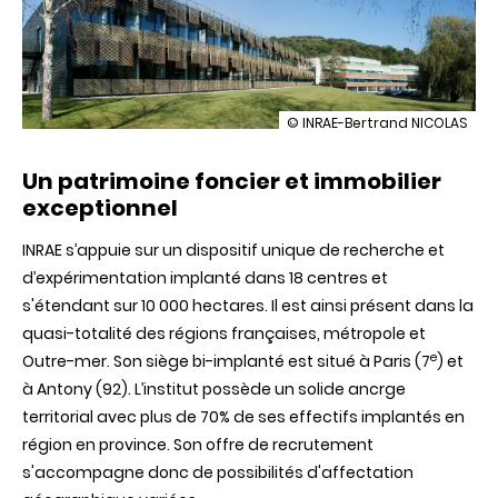
illustration
© INRAE-Bertrand NICOLAS
Un
cadre
Un patrimoine foncier et immobilier
d'exercice
privilégié
exceptionnel
INRAE s’appuie sur un dispositif unique de recherche et
d’expérimentation implanté dans 18 centres et
s'étendant sur 10 000 hectares. Il est ainsi présent dans la
quasi-totalité des régions françaises, métropole et
e
Outre-mer. Son siège bi-implanté est situé à Paris (7
) et
à Antony (92).
L’institut
possède un solide ancrge
territorial avec plus de 70% de ses effectifs implantés en
région en province.
Son offre de recrutement
s'accompagne donc de possibilités d'affectation