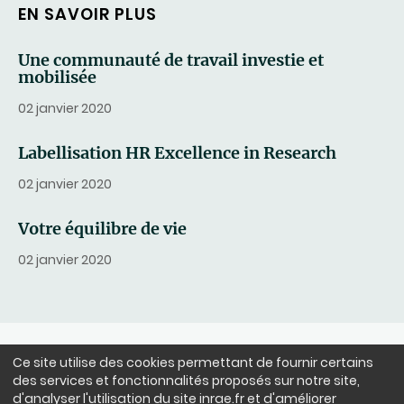
EN SAVOIR PLUS
Une communauté de travail investie et
mobilisée
02 janvier 2020
Labellisation HR Excellence in Research
02 janvier 2020
Votre équilibre de vie
02 janvier 2020
Ce site utilise des cookies permettant de fournir certains
NOUS SUIVRE
des services et fonctionnalités proposés sur notre site,
LinkedIn
Facebook
BlueSky
instagram
Youtube
X
d'analyser l'utilisation du site inrae.fr et d'améliorer