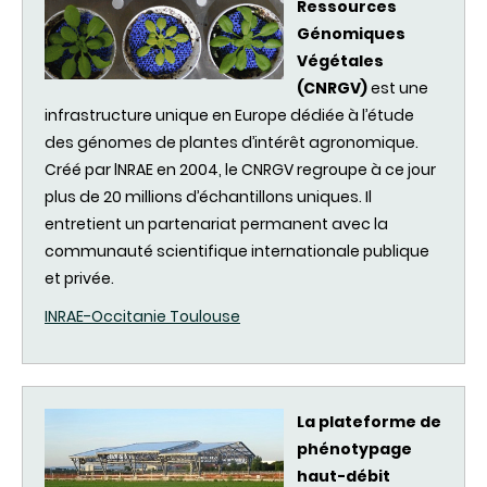
Ressources
Génomiques
Végétales
(
CNRGV
)
est
une
infrastructure unique en Europe
dédiée
à
l’étude
des
génomes
de
plantes
d’intérêt
agronomique
.
Créé
par
lNRAE
en 2004, le
CNRGV
regroupe
à ce jour
plus de 20 millions
d’échantillons
uniques
.
Il
entretient
un
partenariat
permanent
avec
la
communauté
scientifique
internationale
publique
et
privée
.
INRAE
-
Occitanie
Toulouse
La
plateforme
de
phénotypage
haut
-
débit