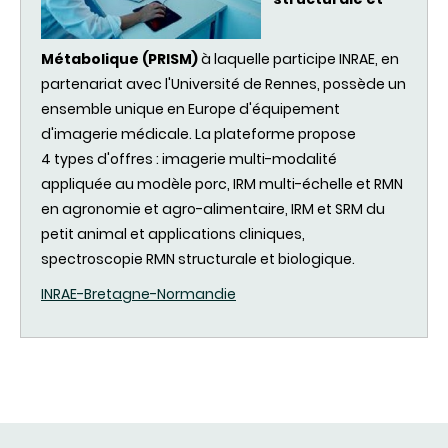
Métabolique
(PRISM
)
à
laquelle
participe
INRAE
, en
partenariat
avec
l'Université
de
Rennes
,
possède
un
ensemble unique en Europe
d'équipement
d'imagerie
médicale
. La plateforme propose
4 types
d'offres
:
imagerie
multi-
modalité
appliquée
au
modèle
porc
,
IRM
multi-
échelle
et
RMN
en
agronomie
et
agro
-
alimentaire
,
IRM
et
SRM
du
petit animal et applications
cliniques
,
spectroscopie
RMN
structurale
et
biologique
.
INRAE
-
Bretagne
-
Normandie