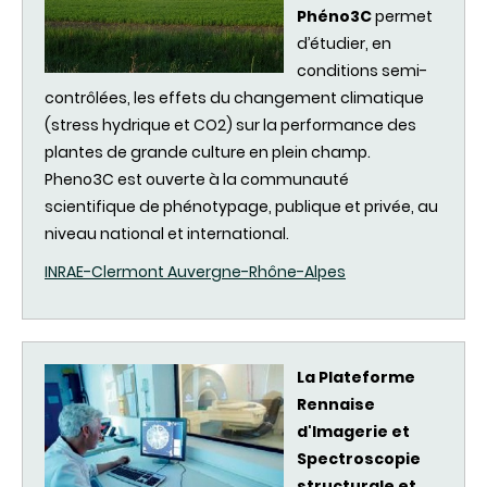
Phéno3C
permet
d’étudier
, en
conditions semi-
contrôlées
, les
effets
du
changement
climatique
(stress
hydrique
et CO2)
sur
la performance
des
plantes
de
grande
culture en
plein
champ.
Pheno3C est
ouverte
à la
communauté
scientifique
de
phénotypage
,
publique
et
privée
, au
niveau
national et international.
INRAE
-
Clermont
Auvergne-Rhône-
Alpes
La
Plateforme
Rennaise
d'Imagerie
et
Spectroscopie
structurale
et