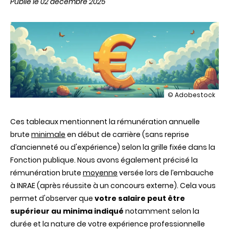
Publié le 02 décembre 2025
illustration
© Adobestock
Rémunération
des
Ces tableaux mentionnent la rémunération annuelle
agents
titulaires
brute
minimale
en début de carrière (sans reprise
d’ancienneté ou d'expérience) selon la grille fixée dans la
Fonction publique. Nous avons également précisé la
rémunération brute
moyenne
versée lors de l’embauche
à INRAE (après réussite à un concours externe). Cela vous
permet d'observer que
votre salaire peut être
supérieur au minima indiqué
notamment selon la
durée et la nature de votre expérience professionnelle