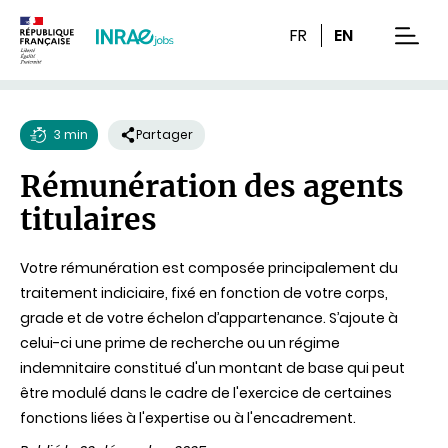
Contenu
Recherche
Navigation
FR
EN
men
3 min
Partager
Temps
Rémunération des agents
de
titulaires
lecture
Votre rémunération est composée principalement du
traitement indiciaire, fixé en fonction de votre corps,
grade et de votre échelon d’appartenance. S’ajoute à
celui-ci une prime de recherche ou un régime
indemnitaire constitué d'un montant de base qui peut
être modulé dans le cadre de l'exercice de certaines
fonctions liées à l'expertise ou à l'encadrement.