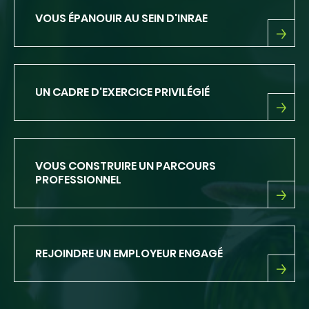
DE
VOUS ÉPANOUIR AU SEIN D'INRAE
L'APPUI
VOUS
ÉPANOUIR
AU
SEIN
UN CADRE D'EXERCICE PRIVILÉGIÉ
D'INRAE
UN
CADRE
D'EXERCICE
PRIVILÉGIÉ
VOUS CONSTRUIRE UN PARCOURS
PROFESSIONNEL
VOUS
CONSTRUIRE
UN
PARCOURS
REJOINDRE UN EMPLOYEUR ENGAGÉ
PROFESSIONNEL
REJOINDRE
UN
EMPLOYEUR