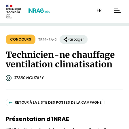
Contenu
Recherche
Navigation
FR
men
CONCOURS
Partager
TR26-SA-2
Technicien-ne chauffage
ventilation climatisation
37380 NOUZILLY
RETOUR À LA LISTE DES POSTES DE LA CAMPAGNE
Présentation d'INRAE