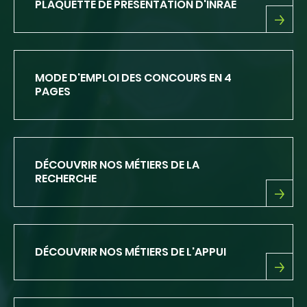
PLAQUETTE DE PRÉSENTATION D'INRAE
PLAQUETTE
DE
PRÉSENTATION
D'INRAE
MODE D'EMPLOI DES CONCOURS EN 4
PAGES
DÉCOUVRIR NOS MÉTIERS DE LA
RECHERCHE
DÉCOUVRIR
NOS
MÉTIERS
DE
DÉCOUVRIR NOS MÉTIERS DE L'APPUI
LA
RECHERCHE
DÉCOUVRIR
NOS
MÉTIERS