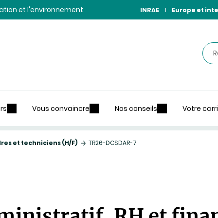
ntation et l'environnement
INRAE
Europe et int
Rec
rs
Vous convaincre
Nos conseils
Votre carr
es et techniciens (H/F)
TR26-DCSDAR-7
inistratif, RH et fina