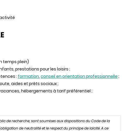
activité
AE
un temps plein)
fants, prestations pour les loisirs ;
étences :
formation
,
conseil en orientation professionnelle
;
coute, aides et prêts sociaux ;
acances, hébergements à tarif préférentiel ;
ublic de recherche, sont soumises aux dispositions du Code de la
igation de neutralité et le respect du principe de laïcité. A ce