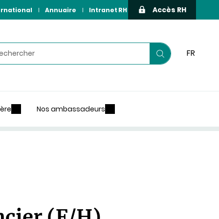
Accès RH
ernational
Annuaire
Intranet RH
hercher
FR
Lancer
votre
recherche
ière
Nos ambassadeurs
ncier (F/H)