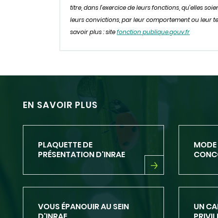
titre, dans l’exercice de leurs fonctions, qu’elles s
leurs convictions, par leur comportement ou leur ten
savoir plus : site
fonction publique.gouv.fr
EN SAVOIR PLUS
PLAQUETTE DE
MODE 
PRÉSENTATION D'INRAE
CONCO
PLAQUETTE
DE
PRÉSENTATION
D'INRAE
VOUS ÉPANOUIR AU SEIN
UN CA
D'INRAE
PRIVIL