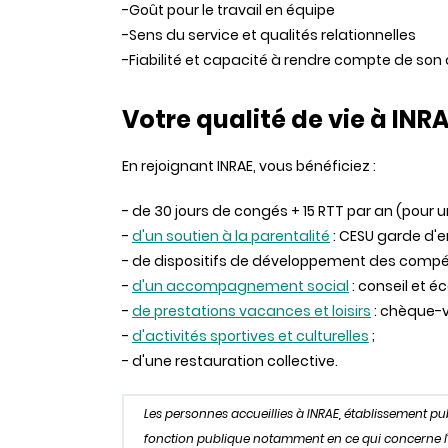
-Goût pour le travail en équipe
-Sens du service et qualités relationnelles
-Fiabilité et capacité à rendre compte de son 
Votre qualité de vie à INR
En rejoignant INRAE, vous bénéficiez :
- de 30 jours de congés + 15 RTT par an (pour 
-
d'un soutien à la parentalité
: CESU garde d'en
- de dispositifs de développement des comp
-
d'un accompagnement social
: conseil et é
-
de prestations vacances et loisirs
: chèque-v
-
d'activités sportives et culturelles
;
- d'une restauration collective.
Les personnes accueillies à INRAE, établissement p
fonction publique notamment en ce qui concerne l’obl