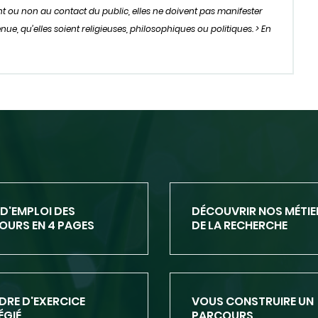
oient ou non au contact du public, elles ne doivent pas manifester
ue, qu’elles soient religieuses, philosophiques ou politiques. > En
D'EMPLOI DES
DÉCOUVRIR NOS MÉTIE
URS EN 4 PAGES
DE LA RECHERCHE
DÉCOUVRIR
NOS
MÉTIERS
DE
DRE D'EXERCICE
VOUS CONSTRUIRE UN
LA
ÉGIÉ
PARCOURS
RECHERCHE