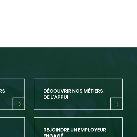
RS
DÉCOUVRIR NOS MÉTIERS
DE L'APPUI
DÉCOUVRIR
NOS
MÉTIERS
DE
REJOINDRE UN EMPLOYEUR
L'APPUI
ENGAGÉ