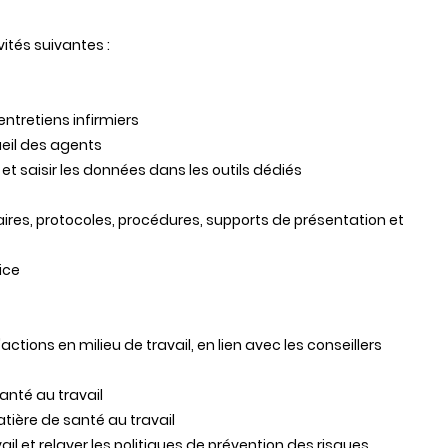
ités suivantes :
e
 entretiens infirmiers
ueil des agents
 et saisir les données dans les outils dédiés
aires, protocoles, procédures, supports de présentation et
vice
'actions en milieu de travail, en lien avec les conseillers
anté au travail
atière de santé au travail
ail et relayer les politiques de prévention des risques