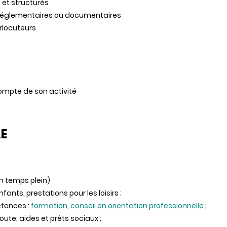
 et structurés
s réglementaires ou documentaires
erlocuteurs
compte de son activité
AE
un temps plein)
fants, prestations pour les loisirs ;
étences :
formation
,
conseil en orientation professionnelle
;
coute, aides et prêts sociaux ;