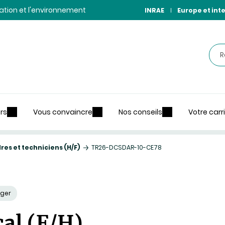
ntation et l'environnement
INRAE
Europe et int
Rec
rs
Vous convaincre
Nos conseils
Votre carr
es et techniciens (H/F)
TR26-DCSDAR-10-CE78
ager
cal (F/H)