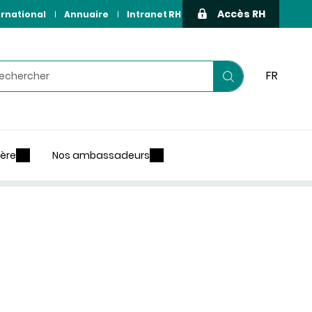
Accès RH
ernational
Annuaire
Intranet RH
hercher
FR
Lancer
votre
recherche
ière
Nos ambassadeurs