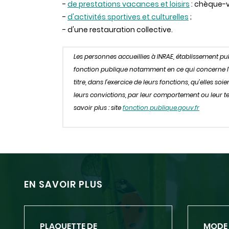
-
de prestations vacances et loisirs
: chèque-v
-
d'activités sportives et culturelles
;
- d'une restauration collective.
Les personnes accueillies à INRAE, établissement p
fonction publique notamment en ce qui concerne l’obl
titre, dans l’exercice de leurs fonctions, qu’elles s
leurs convictions, par leur comportement ou leur ten
savoir plus : site
fonction publique.gouv.fr
EN SAVOIR PLUS
PLAQUETTE DE
MODE 