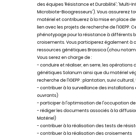
des équipes ‘Résistance et Durabilité'; 'Multi-I
Microbiote-Bioagresseurs'). Vous assurerez tou
matériel et contribuerez à la mise en place d
lien avec les projets de recherche de l'IGEP
phénotypage pour la résistance à différents b
croisements. Vous participerez également à ce
ressources génétiques Brassica (chou notam
Vous serez en charge de :
- conduire et réaliser, en serre, les opération
génétiques Solanum ainsi que du matériel v
recherche de l'IGEPP : plantation, suivi cultura
- contribuer à la surveillance des installatio
ouvrants)
- participer à l'optimisation de l'occupation d
- rédiger les documents associés à la diffus
Matériel)
- contribuer à la réalisation des tests de résis
- contribuer à la réalisation des croisements