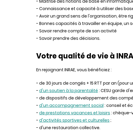
- Maitrise des notions de base en informatique
- Connaissance et capacité à utiliser des bas
- Avoir un grand sens de l'organisation, être
- Bonnes capacités à travailler en équipe, un s
- Savoir rendre compte de son activité
- Savoir prendre des décisions.
Votre qualité de vie à INR
En rejoignant INRAE, vous bénéficiez :
- de 30 jours de congés + 15 RTT par an (pour 
-
d'un soutien à la parentalité
: CESU garde d'en
- de dispositifs de développement des comp
-
d'un accompagnement social
: conseil et é
-
de prestations vacances et loisirs
: chèque-v
-
d'activités sportives et culturelles
;
- d'une restauration collective.