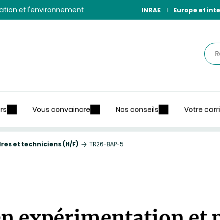
ntation et l'environnement
INRAE
Europe et int
Rec
rs
Vous convaincre
Nos conseils
Votre carr
es et techniciens (H/F)
TR26-BAP-5
n expérimentation et 