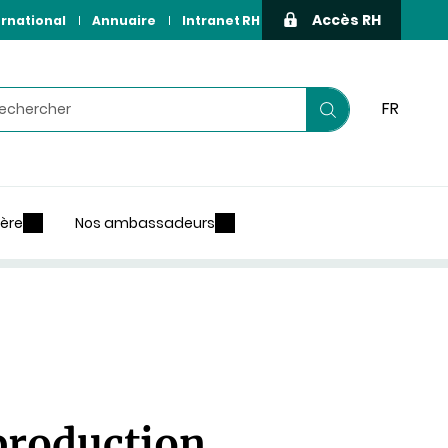
Accès RH
ernational
Annuaire
Intranet RH
hercher
FR
Lancer
votre
recherche
ière
Nos ambassadeurs
production