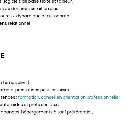
 (logiciels de base texte et tableur)
es de données serait un plus
 rigoureux, dynamique et autonome
ens relationnel
AE
un temps plein)
fants, prestations pour les loisirs ;
étences :
formation
,
conseil en orientation professionnelle
;
coute, aides et prêts sociaux ;
acances, hébergements à tarif préférentiel ;