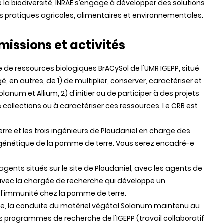
e la biodiversité, INRAE s’engage à développer des solutions
s pratiques agricoles, alimentaires et environnementales.
missions et activités
e de ressources biologiques BrACySol de l'UMR IGEPP, situé
é, en autres, de 1) de multiplier, conserver, caractériser et
anum et Allium, 2) d'initier ou de participer à des projets
 collections ou à caractériser ces ressources. Le CRB est
rre et les trois ingénieurs de Ploudaniel en charge des
génétique de la pomme de terre. Vous serez encadré-e
gents situés sur le site de Ploudaniel, avec les agents de
er avec la chargée de recherche qui développe un
l'immunité chez la pomme de terre.
erre, la conduite du matériel végétal Solanum maintenu au
s programmes de recherche de l'IGEPP (travail collaboratif