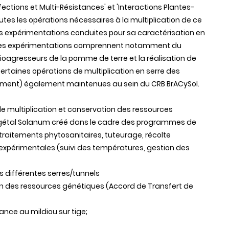
nfections et Multi-Résistances' et 'Interactions Plantes-
tes les opérations nécessaires à la multiplication de ce
es expérimentations conduites pour sa caractérisation en
P. Ces expérimentations comprennent notamment du
ioagresseurs de la pomme de terre et la réalisation de
rtaines opérations de multiplication en serre des
ment) également maintenues au sein du CRB BrACySol.
s de multiplication et conservation des ressources
égétal Solanum créé dans le cadre des programmes de
l, traitements phytosanitaires, tuteurage, récolte
ns expérimentales (suivi des températures, gestion des
es différentes serres/tunnels
ion des ressources génétiques (Accord de Transfert de
tance au mildiou sur tige;