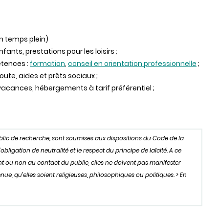
un temps plein)
fants, prestations pour les loisirs ;
étences :
formation
,
conseil en orientation professionnelle
;
coute, aides et prêts sociaux ;
acances, hébergements à tarif préférentiel ;
ublic de recherche, sont soumises aux dispositions du Code de la
igation de neutralité et le respect du principe de laïcité. A ce
oient ou non au contact du public, elles ne doivent pas manifester
ue, qu’elles soient religieuses, philosophiques ou politiques. > En