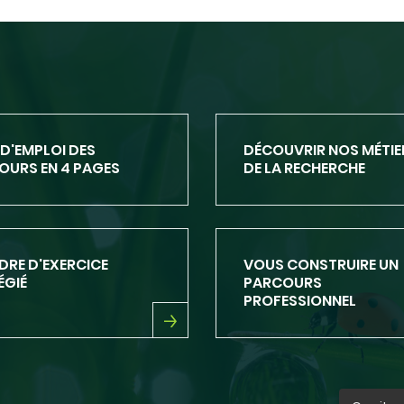
D'EMPLOI DES
DÉCOUVRIR NOS MÉTIE
URS EN 4 PAGES
DE LA RECHERCHE
DÉCOUVRIR
NOS
MÉTIERS
DE
DRE D'EXERCICE
VOUS CONSTRUIRE UN
LA
ÉGIÉ
PARCOURS
RECHERCHE
PROFESSIONNEL
VOUS
E
CONSTRUIRE
RCICE
UN
ÉGIÉ
PARCOURS
PROFESSIONNEL