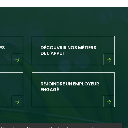
RS
DÉCOUVRIR NOS MÉTIERS
DE L'APPUI
DÉCOUVRIR
NOS
MÉTIERS
DE
REJOINDRE UN EMPLOYEUR
L'APPUI
ENGAGÉ
REJOINDRE
UN
EMPLOYEUR
ENGAGÉ