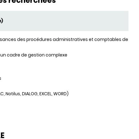
es recherchées
m)
issances des procédures administratives et comptables de
et un cadre de gestion complexe
s
IFAC, Notilus, DIALOG, EXCEL, WORD)
AE