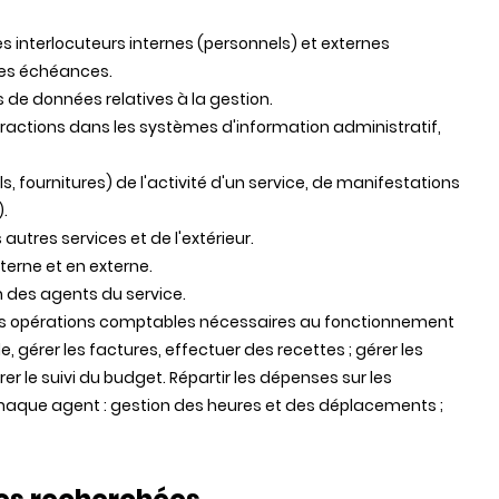
es interlocuteurs internes (personnels) et externes
 les échéances.
s de données relatives à la gestion.
tractions dans les systèmes d'information administratif,
ls, fournitures) de l'activité d'un service, de manifestations
.
tres services et de l'extérieur.
nterne et en externe.
 des agents du service.
s les opérations comptables nécessaires au fonctionnement
 gérer les factures, effectuer des recettes ; gérer les
rer le suivi du budget. Répartir les dépenses sur les
 chaque agent : gestion des heures et des déplacements ;