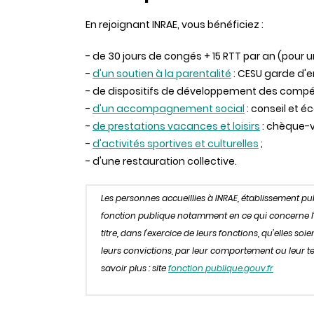
En rejoignant INRAE, vous bénéficiez :
- de 30 jours de congés + 15 RTT par an (pour 
-
d'un soutien à la parentalité
: CESU garde d'en
- de dispositifs de développement des comp
-
d'un accompagnement social
: conseil et é
-
de prestations vacances et loisirs
: chèque-v
-
d'activités sportives et culturelles
;
- d'une restauration collective.
Les personnes accueillies à INRAE, établissement p
fonction publique notamment en ce qui concerne l’obl
titre, dans l’exercice de leurs fonctions, qu’elles s
leurs convictions, par leur comportement ou leur ten
savoir plus : site
fonction publique.gouv.fr