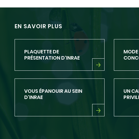
EN SAVOIR PLUS
PLAQUETTE DE
MODE 
PRÉSENTATION D'INRAE
CONCO
PLAQUETTE
DE
PRÉSENTATION
D'INRAE
VOUS ÉPANOUIR AU SEIN
UN CA
D'INRAE
PRIVIL
VOUS
UN
ÉPANOUIR
CADR
AU
D'EXE
SEIN
PRIVIL
D'INRAE