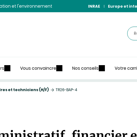
ntation et l'environnement
INRAE
Europe et int
Rec
rs
Vous convaincre
Nos conseils
Votre carr
es et techniciens (H/F)
TR26-BAP-4
inistratif, financier 