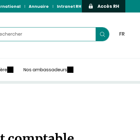
Accès RH
ernational
Annuaire
Intranet RH
hercher
FR
Lancer
votre
recherche
ière
Nos ambassadeurs
et comptable