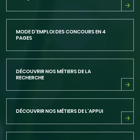
PLAQUETTE
DE
PRÉSENTATION
D'INRAE
MODE D'EMPLOI DES CONCOURS EN 4
PAGES
DÉCOUVRIR NOS MÉTIERS DE LA
RECHERCHE
DÉCOUVRIR
NOS
MÉTIERS
DE
DÉCOUVRIR NOS MÉTIERS DE L'APPUI
LA
RECHERCHE
DÉCOUVRIR
NOS
MÉTIERS