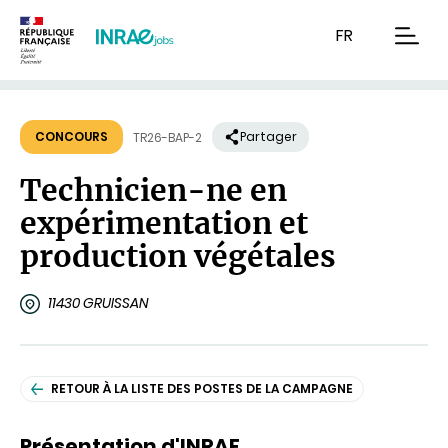
Contenu
Recherche
Navigation
FR
men
CONCOURS
Partager
TR26-BAP-2
Technicien-ne en
expérimentation et
production végétales
11430 GRUISSAN
RETOUR À LA LISTE DES POSTES DE LA CAMPAGNE
Présentation d'INRAE