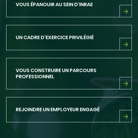
DE
VOUS ÉPANOUIR AU SEIN D'INRAE
L'APPUI
VOUS
ÉPANOUIR
AU
SEIN
UN CADRE D'EXERCICE PRIVILÉGIÉ
D'INRAE
UN
CADRE
D'EXERCICE
PRIVILÉGIÉ
VOUS CONSTRUIRE UN PARCOURS
PROFESSIONNEL
VOUS
CONSTRUIRE
UN
PARCOURS
REJOINDRE UN EMPLOYEUR ENGAGÉ
PROFESSIONNEL
REJOINDRE
UN
EMPLOYEUR