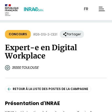
Contenu
Recherche
Navigation
FR
men
CONCOURS
Partager
IR26-DSI-2-CE31
Expert-e en Digital
Workplace
31000 TOULOUSE
RETOUR À LA LISTE DES POSTES DE LA CAMPAGNE
Présentation d'INRAE