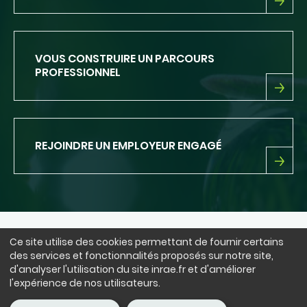
UN
CADRE
D'EXERCICE
PRIVILÉGIÉ
VOUS CONSTRUIRE UN PARCOURS
PROFESSIONNEL
VOUS
CONSTRUIRE
UN
PARCOURS
REJOINDRE UN EMPLOYEUR ENGAGÉ
PROFESSIONNEL
REJOINDRE
UN
EMPLOYEUR
ENGAGÉ
Ce site utilise des cookies permettant de fournir certains
NOUS SUIVRE
des services et fonctionnalités proposés sur notre site,
LinkedIn
Facebook
BlueSky
instagram
Youtube
X
d'analyser l'utilisation du site inrae.fr et d'améliorer
l'expérience de nos utilisateurs.
Siège : 147 rue de l'Université 75338 Paris Cedex 07 - tél. : +33(0)1 42