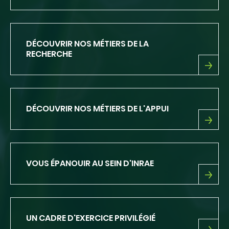
DÉCOUVRIR NOS MÉTIERS DE LA
RECHERCHE
DÉCOUVRIR
NOS
MÉTIERS
DE
DÉCOUVRIR NOS MÉTIERS DE L'APPUI
LA
RECHERCHE
DÉCOUVRIR
NOS
MÉTIERS
DE
VOUS ÉPANOUIR AU SEIN D'INRAE
L'APPUI
VOUS
ÉPANOUIR
AU
SEIN
UN CADRE D'EXERCICE PRIVILÉGIÉ
D'INRAE