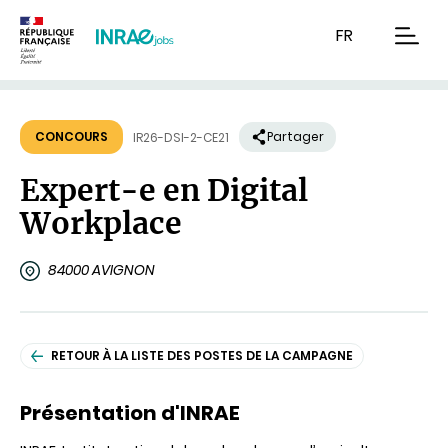
Contenu
Recherche
Navigation
FR
men
CONCOURS
Partager
IR26-DSI-2-CE21
Expert-e en Digital
Workplace
84000 AVIGNON
RETOUR À LA LISTE DES POSTES DE LA CAMPAGNE
Présentation d'INRAE