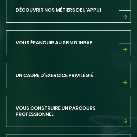
MÉTIERS
DE
DÉCOUVRIR NOS MÉTIERS DE L'APPUI
LA
RECHERCHE
DÉCOUVRIR
NOS
MÉTIERS
DE
VOUS ÉPANOUIR AU SEIN D'INRAE
L'APPUI
VOUS
ÉPANOUIR
AU
SEIN
UN CADRE D'EXERCICE PRIVILÉGIÉ
D'INRAE
UN
CADRE
D'EXERCICE
PRIVILÉGIÉ
VOUS CONSTRUIRE UN PARCOURS
PROFESSIONNEL
VOUS
CONSTRUIRE