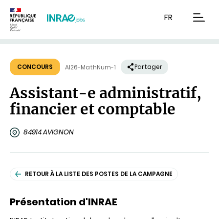
Contenu
Recherche
Navigation
FR
men
CONCOURS
Partager
AI26-MathNum-1
Assistant-e administratif,
financier et comptable
84914 AVIGNON
RETOUR À LA LISTE DES POSTES DE LA CAMPAGNE
Présentation d'INRAE