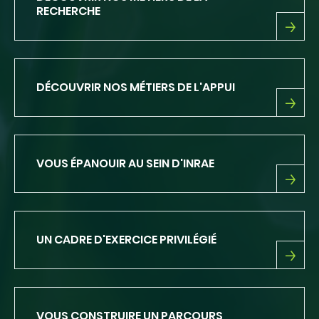
RECHERCHE
DÉCOUVRIR
NOS
MÉTIERS
DE
DÉCOUVRIR NOS MÉTIERS DE L'APPUI
LA
RECHERCHE
DÉCOUVRIR
NOS
MÉTIERS
DE
VOUS ÉPANOUIR AU SEIN D'INRAE
L'APPUI
VOUS
ÉPANOUIR
AU
SEIN
UN CADRE D'EXERCICE PRIVILÉGIÉ
D'INRAE
UN
CADRE
D'EXERCICE
PRIVILÉGIÉ
VOUS CONSTRUIRE UN PARCOURS