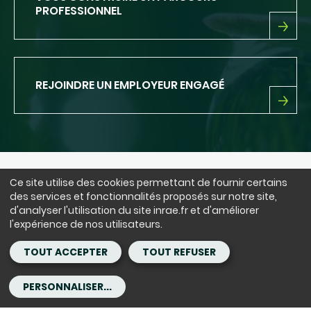
PROFESSIONNEL
VOUS
CONSTRUIRE
UN
PARCOURS
REJOINDRE UN EMPLOYEUR ENGAGÉ
PROFESSIONNEL
REJOINDRE
UN
EMPLOYEUR
ENGAGÉ
Ce site utilise des cookies permettant de fournir certains
NOUS SUIVRE
des services et fonctionnalités proposés sur notre site,
LinkedIn
Facebook
BlueSky
instagram
Youtube
X
d'analyser l'utilisation du site inrae.fr et d'améliorer
l'expérience de nos utilisateurs.
Siège : 147 rue de l'Université 75338 Paris Cedex 07 - tél. : +33(0)1 42
TOUT ACCEPTER
TOUT REFUSER
75 90 00
Copyright - ©INRAE
Mentions légales
CGU
PERSONNALISER...
Accessibilité : partiellement conforme
Contact
Cookies