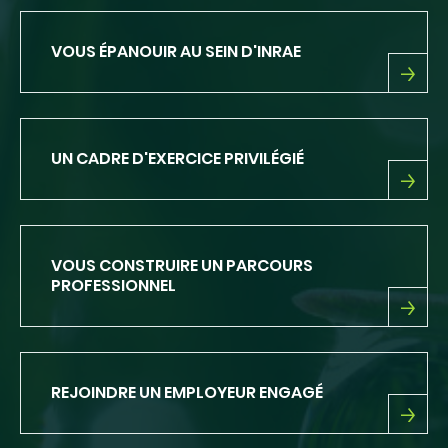
NOS
MÉTIERS
DE
VOUS ÉPANOUIR AU SEIN D'INRAE
L'APPUI
VOUS
ÉPANOUIR
AU
SEIN
UN CADRE D'EXERCICE PRIVILÉGIÉ
D'INRAE
UN
CADRE
D'EXERCICE
PRIVILÉGIÉ
VOUS CONSTRUIRE UN PARCOURS
PROFESSIONNEL
VOUS
CONSTRUIRE
UN
PARCOURS
REJOINDRE UN EMPLOYEUR ENGAGÉ
PROFESSIONNEL
REJOINDRE