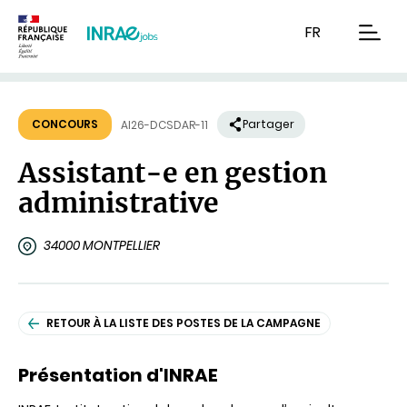
Contenu
Recherche
Navigation
FR
men
CONCOURS
Partager
AI26-DCSDAR-11
Assistant-e en gestion
administrative
34000 MONTPELLIER
RETOUR À LA LISTE DES POSTES DE LA CAMPAGNE
Présentation d'INRAE