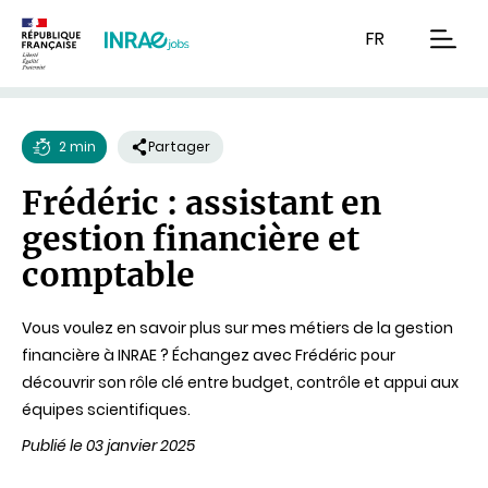
Contenu
Recherche
Navigation
FR
men
2 min
Partager
Temps
Frédéric : assistant en
de
gestion financière et
lecture
comptable
Vous voulez en savoir plus sur mes métiers de la gestion
financière à INRAE ? Échangez avec Frédéric pour
découvrir son rôle clé entre budget, contrôle et appui aux
équipes scientifiques.
Publié le 03 janvier 2025