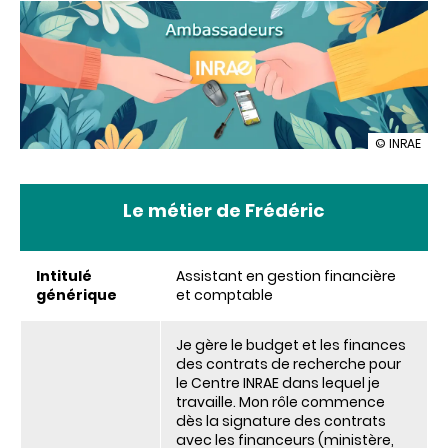
illustration
© INRAE
Frédéric
:
assistant
Le métier de Frédéric
en
gestion
financière
et
Intitulé
Assistant en gestion financière
comptabl
générique
et comptable
Je gère le budget et les finances
des contrats de recherche pour
le Centre INRAE dans lequel je
travaille. Mon rôle commence
dès la signature des contrats
avec les financeurs (ministère,