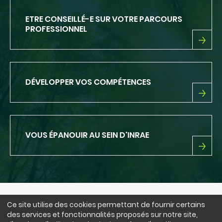
ETRE CONSEILLÉ-E SUR VOTRE PARCOURS
PROFESSIONNEL
ETRE
CONSEILLÉ-
E
SUR
DÉVELOPPER VOS COMPÉTENCES
VOTRE
PARCOURS
PROFESSIONNEL
DÉVELOPPER
VOS
COMPÉTENCES
VOUS ÉPANOUIR AU SEIN D'INRAE
VOUS
ÉPANOUIR
AU
SEIN
D'INRAE
Ce site utilise des cookies permettant de fournir certains
NOUS SUIVRE
des services et fonctionnalités proposés sur notre site,
LinkedIn
Facebook
BlueSky
instagram
Youtube
X