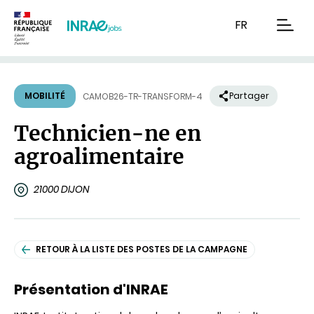
Contenu
Recherche
Navigation
FR
men
MOBILITÉ
Partager
CAMOB26-TR-TRANSFORM-4
Technicien-ne en
agroalimentaire
21000 DIJON
RETOUR À LA LISTE DES POSTES DE LA CAMPAGNE
Présentation d'INRAE