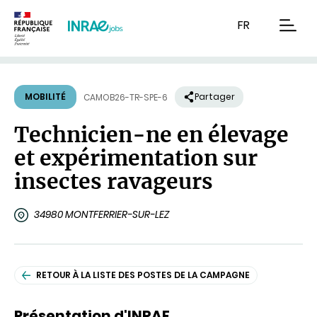
Contenu
Recherche
Navigation
FR
men
MOBILITÉ
Partager
CAMOB26-TR-SPE-6
Technicien-ne en élevage
et expérimentation sur
insectes ravageurs
34980 MONTFERRIER-SUR-LEZ
RETOUR À LA LISTE DES POSTES DE LA CAMPAGNE
Présentation d'INRAE