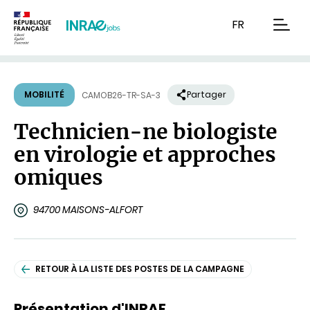
Contenu
Recherche
Navigation
FR
men
MOBILITÉ
Partager
CAMOB26-TR-SA-3
Technicien-ne biologiste
en virologie et approches
omiques
94700 MAISONS-ALFORT
RETOUR À LA LISTE DES POSTES DE LA CAMPAGNE
Présentation d'INRAE