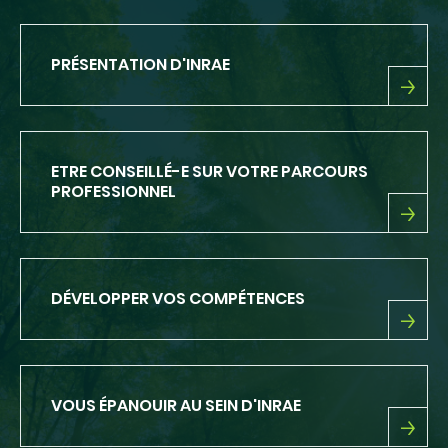
PRÉSENTATION D'INRAE
PRÉSENTATION
D'INRAE
ETRE CONSEILLÉ-E SUR VOTRE PARCOURS
PROFESSIONNEL
ETRE
CONSEILLÉ-
E
SUR
DÉVELOPPER VOS COMPÉTENCES
VOTRE
PARCOURS
PROFESSIONNEL
DÉVELOPPER
VOS
COMPÉTENCES
VOUS ÉPANOUIR AU SEIN D'INRAE