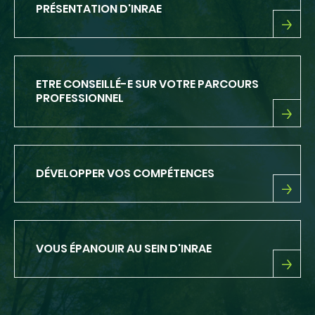
PRÉSENTATION D'INRAE
PRÉSENTATION
D'INRAE
ETRE CONSEILLÉ-E SUR VOTRE PARCOURS
PROFESSIONNEL
ETRE
CONSEILLÉ-
E
SUR
DÉVELOPPER VOS COMPÉTENCES
VOTRE
PARCOURS
PROFESSIONNEL
DÉVELOPPER
VOS
COMPÉTENCES
VOUS ÉPANOUIR AU SEIN D'INRAE
VOUS
ÉPANOUIR
AU