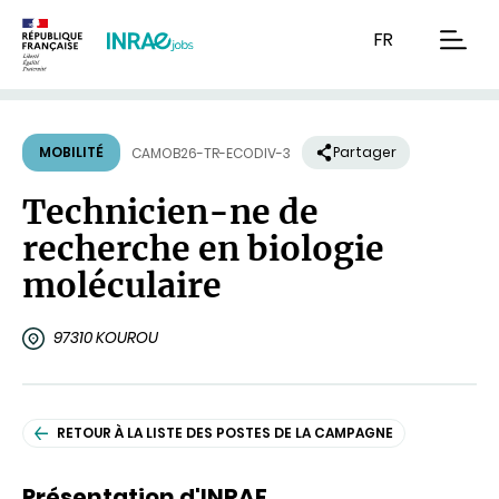
Contenu
Recherche
Navigation
FR
men
MOBILITÉ
Partager
CAMOB26-TR-ECODIV-3
Technicien-ne de
recherche en biologie
moléculaire
97310 KOUROU
RETOUR À LA LISTE DES POSTES DE LA CAMPAGNE
Présentation d'INRAE