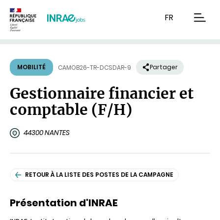
Contenu
Recherche
Navigation
FR
men
MOBILITÉ
Partager
CAMOB26-TR-DCSDAR-9
Gestionnaire financier et
comptable (F/H)
44300 NANTES
RETOUR À LA LISTE DES POSTES DE LA CAMPAGNE
Présentation d'INRAE