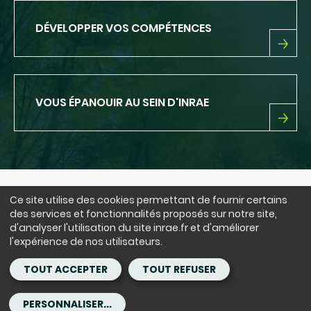
E
SUR
DÉVELOPPER VOS COMPÉTENCES
VOTRE
PARCOURS
PROFESSIONNEL
DÉVELOPPER
VOS
COMPÉTENCES
VOUS ÉPANOUIR AU SEIN D'INRAE
VOUS
ÉPANOUIR
AU
SEIN
D'INRAE
Ce site utilise des cookies permettant de fournir certains
NOUS SUIVRE
des services et fonctionnalités proposés sur notre site,
LinkedIn
Facebook
BlueSky
instagram
Youtube
X
d'analyser l'utilisation du site inrae.fr et d'améliorer
l'expérience de nos utilisateurs.
Siège : 147 rue de l'Université 75338 Paris Cedex 07 - tél. : +33(0)1 42
TOUT ACCEPTER
TOUT REFUSER
75 90 00
Copyright - ©INRAE
Mentions légales
CGU
PERSONNALISER...