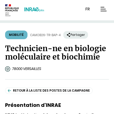
Contenu
Recherche
Navigation
FR
men
MOBILITÉ
Partager
CAMOB26-TR-BAP-4
Technicien-ne en biologie
moléculaire et biochimie
78000 VERSAILLES
RETOUR À LA LISTE DES POSTES DE LA CAMPAGNE
Présentation d'INRAE