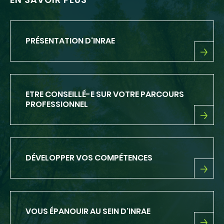
PRÉSENTATION D'INRAE
PRÉSENTATION
D'INRAE
ETRE CONSEILLÉ-E SUR VOTRE PARCOURS
PROFESSIONNEL
ETRE
CONSEILLÉ-
E
SUR
DÉVELOPPER VOS COMPÉTENCES
VOTRE
PARCOURS
PROFESSIONNEL
DÉVELOPPER
VOS
COMPÉTENCES
VOUS ÉPANOUIR AU SEIN D'INRAE