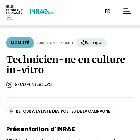
Contenu
Recherche
Navigation
FR
men
MOBILITÉ
Partager
CAMOB26-TR-BAP-1
Technicien-ne en culture
in-vitro
97170 PETIT BOURG
RETOUR À LA LISTE DES POSTES DE LA CAMPAGNE
Présentation d'INRAE