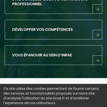
PROFESSIONNEL
ETRE
CONSEILLÉ-
E
SUR
DÉVELOPPER VOS COMPÉTENCES
VOTRE
PARCOURS
PROFESSIONNEL
DÉVELOPPER
VOS
COMPÉTENCES
VOUS ÉPANOUIR AU SEIN D'INRAE
VOUS
ÉPANOUIR
AU
SEIN
D'INRAE
Ce site utilise des cookies permettant de fournir certains
NOUS SUIVRE
des services et fonctionnalités proposés sur notre site,
LinkedIn
Facebook
BlueSky
instagram
Youtube
X
d'analyser l'utilisation du site inrae.fr et d'améliorer
l'expérience de nos utilisateurs.