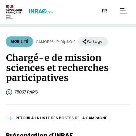
Contenu
Recherche
Navigation
FR
men
MOBILITÉ
Partager
CAMOB26-IR-DipSO-1
Chargé-e de mission
sciences et recherches
participatives
75007 PARIS
RETOUR À LA LISTE DES POSTES DE LA CAMPAGNE
Présentation d'INRAE