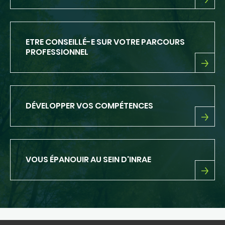
PRÉSENTATION
D'INRAE
ETRE CONSEILLÉ-E SUR VOTRE PARCOURS
PROFESSIONNEL
ETRE
CONSEILLÉ-
E
SUR
DÉVELOPPER VOS COMPÉTENCES
VOTRE
PARCOURS
PROFESSIONNEL
DÉVELOPPER
VOS
COMPÉTENCES
VOUS ÉPANOUIR AU SEIN D'INRAE
VOUS
ÉPANOUIR
AU
SEIN
D'INRAE