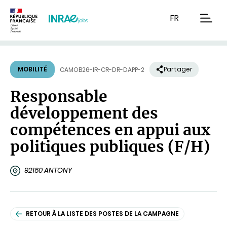
Contenu
Recherche
Navigation
FR
men
MOBILITÉ
Partager
CAMOB26-IR-CR-DR-DAPP-2
Responsable
développement des
compétences en appui aux
politiques publiques (F/H)
92160 ANTONY
RETOUR À LA LISTE DES POSTES DE LA CAMPAGNE