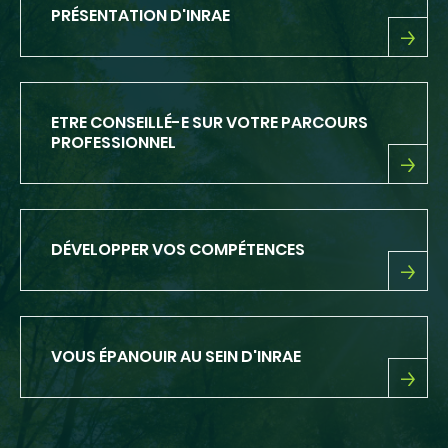
PRÉSENTATION D'INRAE
PRÉSENTATION
D'INRAE
ETRE CONSEILLÉ-E SUR VOTRE PARCOURS
PROFESSIONNEL
ETRE
CONSEILLÉ-
E
SUR
DÉVELOPPER VOS COMPÉTENCES
VOTRE
PARCOURS
PROFESSIONNEL
DÉVELOPPER
VOS
COMPÉTENCES
VOUS ÉPANOUIR AU SEIN D'INRAE
VOUS
ÉPANOUIR
AU