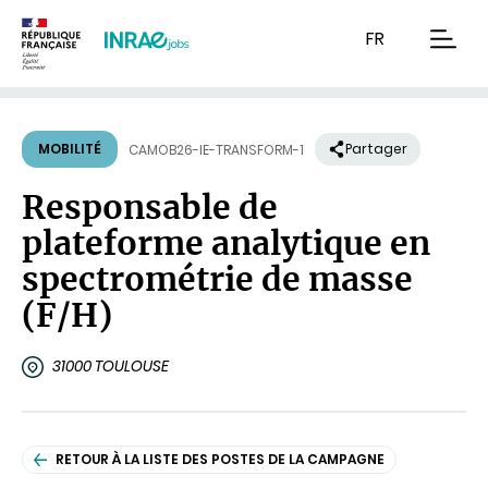
Contenu
Recherche
Navigation
FR
men
MOBILITÉ
Partager
CAMOB26-IE-TRANSFORM-1
Responsable de
plateforme analytique en
spectrométrie de masse
(F/H)
31000 TOULOUSE
RETOUR À LA LISTE DES POSTES DE LA CAMPAGNE