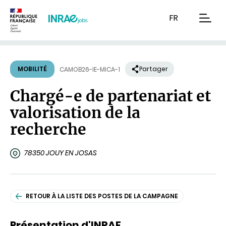
Contenu
Recherche
Navigation
FR
men
MOBILITÉ
Partager
CAMOB26-IE-MICA-1
Chargé-e de partenariat et
valorisation de la
recherche
78350 JOUY EN JOSAS
RETOUR À LA LISTE DES POSTES DE LA CAMPAGNE
Présentation d'INRAE