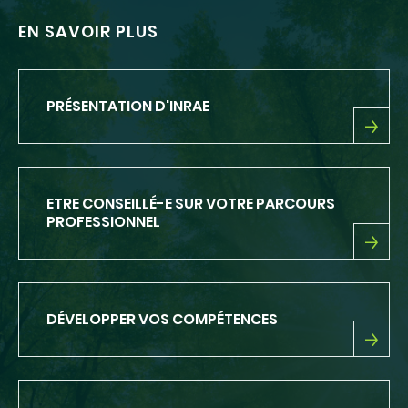
EN SAVOIR PLUS
PRÉSENTATION D'INRAE
PRÉSENTATION
D'INRAE
ETRE CONSEILLÉ-E SUR VOTRE PARCOURS
PROFESSIONNEL
ETRE
CONSEILLÉ-
E
SUR
DÉVELOPPER VOS COMPÉTENCES
VOTRE
PARCOURS
PROFESSIONNEL
DÉVELOPPER
VOS
COMPÉTENCES