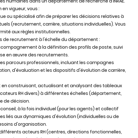
urces humaines dans un département de recherche d'INRAE.
 en vigueur, vous :
que ou spécialisé afin de préparer les décisions relatives à
tuels (recrutement, carrière, situations individuelles). Vous
rmité aux règles institutionnelles.
es de recrutement à l'échelle du département :
compagnement à la définition des profils de poste, suivi
mise en œuvre des recrutements.
if des parcours professionnels, incluant les campagnes
tion, d'évaluation et les dispositifs d'évolution de carrière,
 en construisant, actualisant et analysant des tableaux
icateurs RH divers) à différentes échelles (département,
se de décision.
eil, à la fois individuel (pour les agents) et collectif
es liés aux dynamiques d'évolution (individuelles ou de
besoins d'organisation.
 différents acteurs RH (centres, directions fonctionnelles,