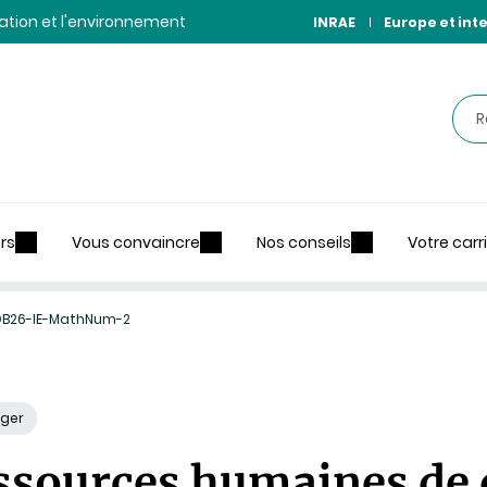
ntation et l'environnement
INRAE
Europe et int
Rec
rs
Vous convaincre
Nos conseils
Votre carr
B26-IE-MathNum-2
ager
essources humaines de