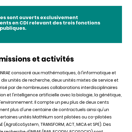
tes sont ouverts exclusivement
ents en CDI relevant des trois fonctions
publiques.
missions et activités
NRAE consacré aux mathématiques, à l'informatique et
dix unités de recherche, deux unités mixtes de service et
érisé par de nombreuses collaborations interdisciplinaires
 et l'intelligence artificielle avec la biologie, la génétique,
et l'environnement. Il compte un peu plus de deux cents
ent plus d'une centaine de contractuels ainsi qu'un
Certaines unités MathNum sont pilotées ou co-pilotées
E (AgroEcoSystem, TRANSFORM, ACT, MICA et SPE). Des
 recherche d'INRAE (BAP, ECODIV, ECOSOCIO) sont