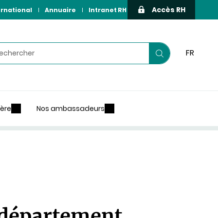
Accès RH
ernational
Annuaire
Intranet RH
hercher
FR
Lancer
votre
recherche
ière
Nos ambassadeurs
 département