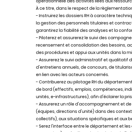
opérationnelle des activités liées aux resso
À ce titre, dans le respect de la règlementation
- Instruirez les dossiers RH à caractère techni
la gestion des personnels titulaires et contrac
garantirez la fiabilité des analyses et la confo
- Piloterez et assurerez le suivi des campagn
recensement et consolidation des besoins, ac
des procédures et appui aux unités dans la 
- Assurerez le suivi administratif et qualitat
d'entretiens annuels, de concours, de titularisa
en lien avec les acteurs concernés.
- Contribuerez au pilotage RH du département
de bord (effectifs, emplois, compétences, ind
unités, e-infrastructures), afin d'éclairer la pri
- Assurerez un rôle d'accompagnement et de cons
(équipes, directions d'unité) dans des context
collectifs), aux situations spécifiques et aux 
- Serez l'interface entre le département et les