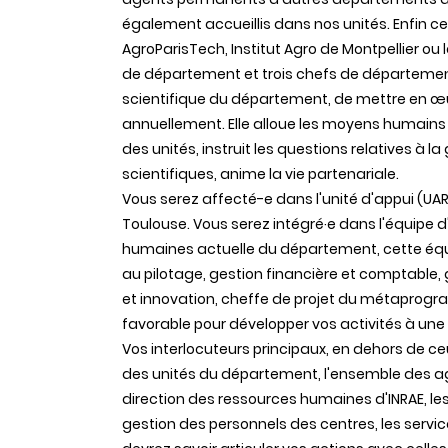
également accueillis dans nos unités. Enfin c
AgroParisTech, Institut Agro de Montpellier o
de département et trois chefs de département 
scientifique du département, de mettre en œu
annuellement. Elle alloue les moyens humains e
des unités, instruit les questions relatives à 
scientifiques, anime la vie partenariale.
Vous serez affecté-e dans l'unité d'appui (UA
Toulouse. Vous serez intégré·e dans l'équipe d
humaines actuelle du département, cette éq
au pilotage, gestion financière et comptable,
et innovation, cheffe de projet du métaprogr
favorable pour développer vos activités à une 
Vos interlocuteurs principaux, en dehors de ceu
des unités du département, l'ensemble des ag
direction des ressources humaines d'INRAE, l
gestion des personnels des centres, les servi