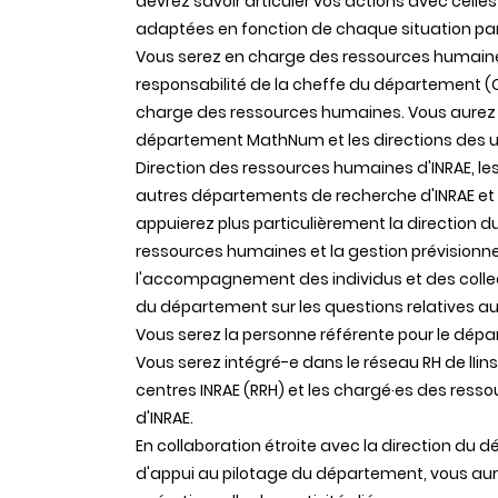
devrez savoir articuler vos actions avec celle
adaptées en fonction de chaque situation part
Vous serez en charge des ressources humaine
responsabilité de la cheffe du département (
charge des ressources humaines. Vous aurez un 
département MathNum et les directions des un
Direction des ressources humaines d'INRAE, l
autres départements de recherche d'INRAE et 
appuierez plus particulièrement la direction
ressources humaines et la gestion prévisionn
l'accompagnement des individus et des collecti
du département sur les questions relatives a
Vous serez la personne référente pour le dép
Vous serez intégré-e dans le réseau RH de lIin
centres INRAE (RRH) et les chargé·es des re
d'INRAE.
En collaboration étroite avec la direction du 
d'appui au pilotage du département, vous aure