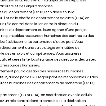
s des autres acteurs RH afin d'apporter des réponses
iculière et des enjeux associés.
s du département (CRHD) et placé·e sous la
CD) et de la cheffe de département adjointe (CDA) en
rôle central dans le lien entre la direction du
ités du département ou leurs agents d'une part, la
es responsables ressources humaines des centres ou des
les établissements partenaires d'autre part. Vous
 du département dans sa stratégie en matière de
elle des emplois et compétences. Vous assurerez
fs et serez l'interlocuteur·trice des directions des unités
ux ressources humaines.
artement pour la gestion des ressources humaines.
stitut, animé par la DRH, regroupant les responsables RH des
ssources humaines des départements de recherche (CRHD)
département (CD et CDA), en coordination avec la cellule
z un rôle central dans la conduite et la déclinaison