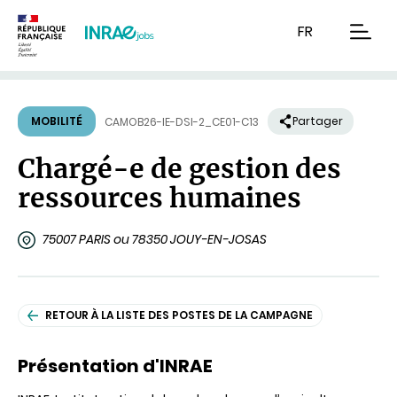
Contenu
Recherche
Navigation
FR
men
MOBILITÉ
Partager
CAMOB26-IE-DSI-2_CE01-C13
Chargé-e de gestion des
ressources humaines
75007 PARIS ou 78350 JOUY-EN-JOSAS
RETOUR À LA LISTE DES POSTES DE LA CAMPAGNE
Présentation d'INRAE