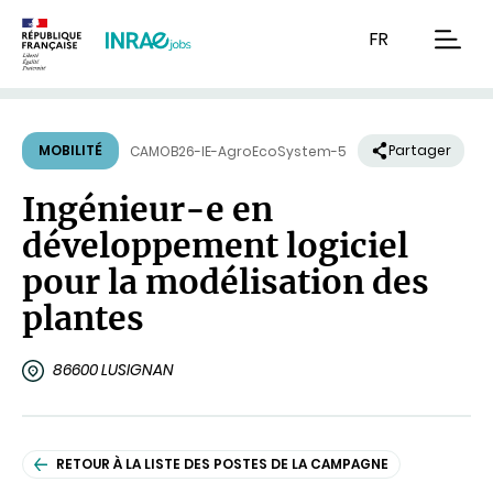
Contenu
Recherche
Navigation
FR
men
MOBILITÉ
Partager
CAMOB26-IE-AgroEcoSystem-5
Ingénieur-e en
développement logiciel
pour la modélisation des
plantes
86600 LUSIGNAN
RETOUR À LA LISTE DES POSTES DE LA CAMPAGNE