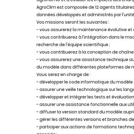
AgroClim est composée de 12 agents titulaires
données développés et administrés par l'unité
Vos missions seront les suivantes :
- vous assurerez la maintenance évolutive et 
- vous contribuerez à l'intégration dans le m
recherche de l'équipe scientifique ;
- vous contribuerez à la conception de chaîne
- vous assurerez une assistance technique aupr
du modèle dans différentes plateformes de m
Vous serez en charge de :
- développer le code informatique du modèle e
- assurer une veille technologique sur les langa
- développer et intégrer les tests et évaluati
- assurer une assistance fonctionnelle aux util
- diffuser la version standard du modèle aupr
- gérer les différentes versions et branches
- participer aux actions de formations techniq