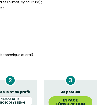
es (climat, agriculture) ;
s ;
it technique et oral).
te le n° du profil
Je postule
CAMOB26-IE-
ESPACE
ROECOSYSTEM-1
D'INSCRIPTION