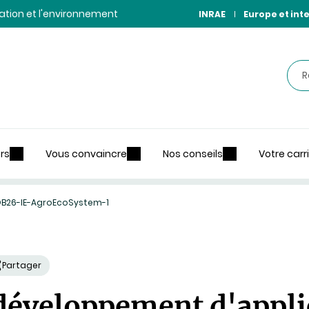
ntation et l'environnement
INRAE
Europe et int
Rec
rs
Vous convaincre
Nos conseils
Votre carr
B26-IE-AgroEcoSystem-1
Partager
développement d'appli