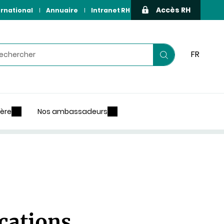
Accès RH
ernational
Annuaire
Intranet RH
hercher
FR
Lancer
votre
recherche
ière
Nos ambassadeurs
cations