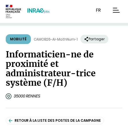
Contenu
Recherche
Navigation
FR
men
MOBILITÉ
Partager
CAMOB26-AI-MathNum-1
Informaticien-ne de
proximité et
administrateur-trice
système (F/H)
35000 RENNES
RETOUR À LA LISTE DES POSTES DE LA CAMPAGNE