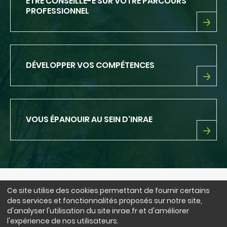
ETRE CONSEILLÉ-E SUR VOTRE PARCOURS
PROFESSIONNEL
ETRE
CONSEILLÉ-
E
SUR
DÉVELOPPER VOS COMPÉTENCES
VOTRE
PARCOURS
PROFESSIONNEL
DÉVELOPPER
VOS
COMPÉTENCES
VOUS ÉPANOUIR AU SEIN D'INRAE
VOUS
ÉPANOUIR
AU
SEIN
D'INRAE
Ce site utilise des cookies permettant de fournir certains
NOUS SUIVRE
des services et fonctionnalités proposés sur notre site,
LinkedIn
Facebook
BlueSky
instagram
Youtube
X
d'analyser l'utilisation du site inrae.fr et d'améliorer
l'expérience de nos utilisateurs.