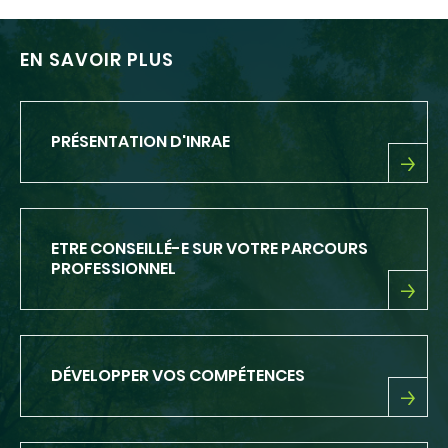
EN SAVOIR PLUS
PRÉSENTATION D'INRAE
PRÉSENTATION
D'INRAE
ETRE CONSEILLÉ-E SUR VOTRE PARCOURS
PROFESSIONNEL
ETRE
CONSEILLÉ-
E
SUR
DÉVELOPPER VOS COMPÉTENCES
VOTRE
PARCOURS
PROFESSIONNEL
DÉVELOPPER
VOS