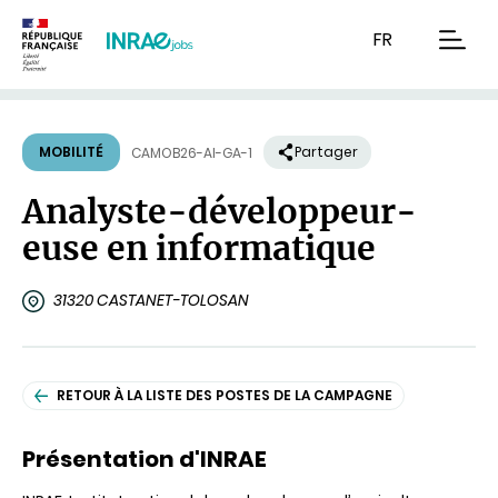
Contenu
Recherche
Navigation
FR
men
MOBILITÉ
Partager
CAMOB26-AI-GA-1
Analyste-développeur-
euse en informatique
31320 CASTANET-TOLOSAN
RETOUR À LA LISTE DES POSTES DE LA CAMPAGNE
Présentation d'INRAE