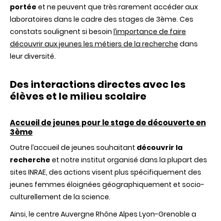
portée
et ne peuvent que très rarement accéder aux
et
ses
laboratoires dans le cadre des stages de 3ème. Ces
métiers
constats soulignent si besoin
l’importance de faire
auprès
du
découvrir aux jeunes les métiers de la recherche
dans
jeune
leur diversité.
public
féminin
Des interactions directes avec les
élèves et le milieu scolaire
Accueil de jeunes pour le stage de découverte en
3ème
Outre l’accueil de jeunes souhaitant
découvrir la
recherche
et notre institut organisé dans la plupart des
sites INRAE, des actions visent plus spécifiquement des
jeunes femmes éloignées géographiquement et socio-
culturellement de la science.
Ainsi, le centre Auvergne Rhône Alpes Lyon-Grenoble a