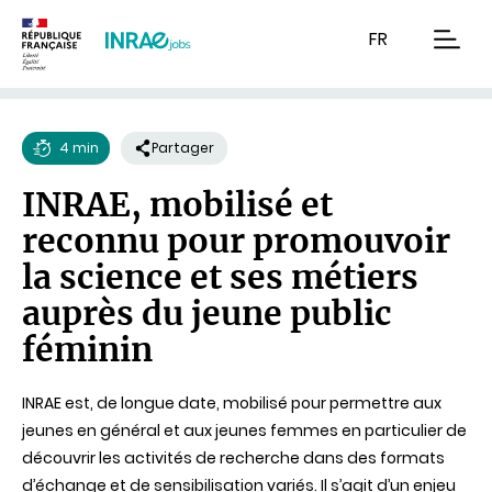
Contenu
Recherche
Navigation
FR
men
4 min
Partager
Temps
INRAE, mobilisé et
de
reconnu pour promouvoir
lecture
la science et ses métiers
auprès du jeune public
féminin
INRAE est, de longue date, mobilisé pour permettre aux
jeunes en général et aux jeunes femmes en particulier de
découvrir les activités de recherche dans des formats
d’échange et de sensibilisation variés. Il s’agit d’un enjeu