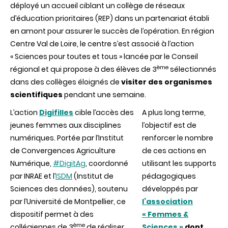
déployé un accueil ciblant un collège de réseaux
d’éducation prioritaires (REP) dans un partenariat établi
en amont pour assurer le succès de l’opération. En région
Centre Val de Loire, le centre s’est associé à l’action
« Sciences pour toutes et tous » lancée par le Conseil
ème
régional et qui propose à des élèves de 3
sélectionnés
dans des collèges éloignés de
visiter des organismes
scientifiques
pendant une semaine.
L’action
Digifilles
cible l’accès des
A plus long terme,
jeunes femmes aux disciplines
l’objectif est de
numériques. Portée par l’Institut
renforcer le nombre
de Convergences Agriculture
de ces actions en
Numérique,
#DigitAg
, coordonné
utilisant les supports
par INRAE et l’
ISDM
(Institut de
pédagogiques
Sciences des données), soutenu
développés par
par l’Université de Montpellier, ce
l’association
dispositif permet à des
« Femmes &
ème
collégiennes de 3
de réaliser
Sciences »
dont