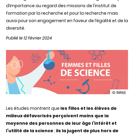
d’importance au regard des missions de l'institut de
formation par la recherche et pour la recherche mais
aussi pour son engagement en faveur de l’égalité et de la
diversité.
Publié le 12 février 2024
illustration
© INRAE
INRAE,
mobilisé
Les études montrent que
les filles et les élèves de
et
reconnu
milieux défavorisés
perçoivent moins que la
pour
moyenne des personnes de leur âge l’intérêt et
promouvoi
la
l’utilité de la science
;
ils la jugent de plus hors de
science