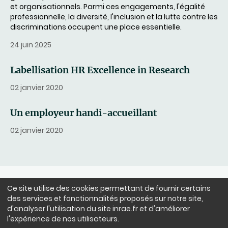
et organisationnels. Parmi ces engagements, l'égalité
professionnelle, la diversité, l'inclusion et la lutte contre les
discriminations occupent une place essentielle.
24 juin 2025
Labellisation HR Excellence in Research
02 janvier 2020
Un employeur handi-accueillant
02 janvier 2020
Ce site utilise des cookies permettant de fournir certains
NOUS SUIVRE
des services et fonctionnalités proposés sur notre site,
LinkedIn
Facebook
BlueSky
instagram
Youtube
X
d'analyser l'utilisation du site inrae.fr et d'améliorer
l'expérience de nos utilisateurs.