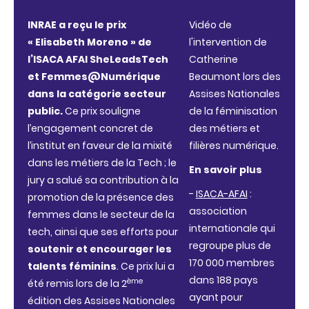
INRAE a reçu le prix
Vidéo de
« Elisabeth Moreno » de
l'intervention de
l’ISACA A
FAI SheLeadsTech
Catherine
et Femmes@Numérique
Beaumont lors des
dans la catégorie secteur
Assises Nationales
public.
Ce prix souligne
de la féminisation
l’engagement concret de
des métiers et
l’institut en faveur de la mixité
filières numérique.
dans les métiers de la Tech ; le
En savoir plus
jury a salué sa contribution à la
-
ISACA-AFAI
:
promotion de la présence des
association
femmes dans le secteur de la
internationale qui
tech, ainsi que ses efforts pour
regroupe plus de
soutenir et encourager les
170 000 membres
talents féminins
. Ce prix lui a
dans 188 pays
ème
été remis lors de la 2
ayant pour
édition des Assises Nationales