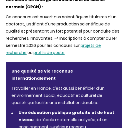
normale (CRCN) :
Ce concours est ouvert aux scientifiques titulaires d'un
doctorat, justifiant d’une production scientifique de
qualité et présentant un fort potentiel pour conduire des
recherches innovantes. => Inscriptions à compter du 1er
semestre 2026 pour les concours sur
projets de
recherche
ou
profils de poste
.
Une qualité de vie reconnue
internationalement
Travailler en France, c’est aussi bénéficier d’un
environnement social, éducatif et culturel de
qualité, qui facilite une installation durable.
Une éducation publique gratuite et de haut
niveau
, de l’école maternelle au lycée, et un
enseignement supérieur reconnu