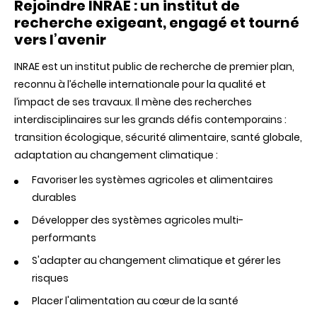
Rejoindre INRAE : un institut de
for
Science
recherche exigeant, engagé et tourné
:
vers l’avenir
votre
liberté
scientifiqu
INRAE est un institut public de recherche de premier plan,
est
reconnu à l’échelle internationale pour la qualité et
notre
l’impact de ses travaux. Il mène des recherches
priorité
interdisciplinaires sur les grands défis contemporains :
transition écologique, sécurité alimentaire, santé globale,
adaptation au changement climatique :
Favoriser les systèmes agricoles et alimentaires
durables
Développer des systèmes agricoles multi-
performants
S'adapter au changement climatique et gérer les
risques
Placer l'alimentation au cœur de la santé