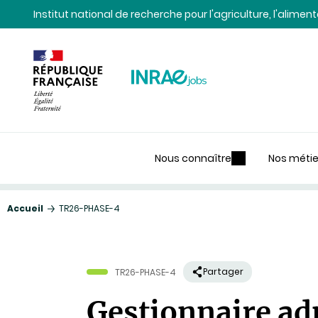
Contenu
Recherche
Navigation
Institut national de recherche pour l'agriculture, l'alime
Nous connaître
Nos métie
Accueil
TR26-PHASE-4
Partager
TR26-PHASE-4
Gestionnaire adm