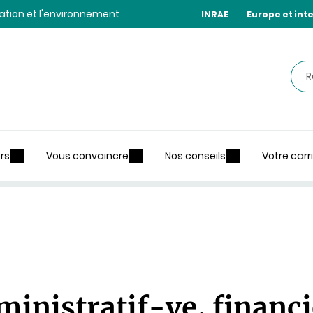
ntation et l'environnement
INRAE
Europe et int
Rec
rs
Vous convaincre
Nos conseils
Votre carr
inistratif-ve, financi