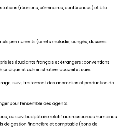
estations (réunions, séminaires, conférences) et à la
nnels permanents (arrêts maladie, congés, dossiers
ris les étudiants français et étrangers : conventions
juridique et administrative, accueil et suivi.
étrage, suivi, traitement des anomalies et production de
anger pour l’ensemble des agents.
ances, au suivi budgétaire relatif aux ressources humaines
tils de gestion financière et comptable (bons de