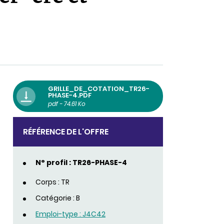
GRILLE_DE_COTATION_TR26-
PHASE-4.PDF
pdf - 74.61 Ko
RÉFÉRENCE DE L'OFFRE
N° profil : TR26-PHASE-4
Corps : TR
Catégorie : B
Emploi-type : J4C42