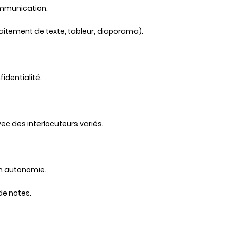
communication.
traitement de texte, tableur, diaporama).
fidentialité.
vec des interlocuteurs variés.
 en autonomie.
 de notes.