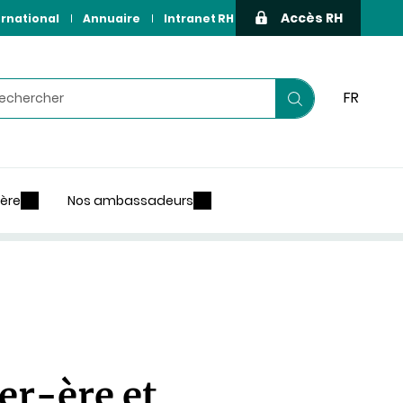
Accès RH
ernational
Annuaire
Intranet RH
hercher
FR
Lancer
votre
recherche
ière
Nos ambassadeurs
er-ère et