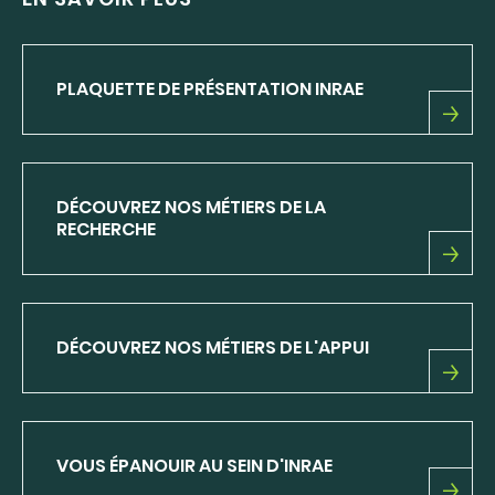
PLAQUETTE DE PRÉSENTATION INRAE
PLAQUETTE
DE
PRÉSENTATION
INRAE
DÉCOUVREZ NOS MÉTIERS DE LA
RECHERCHE
DÉCOUVREZ
NOS
MÉTIERS
DE
DÉCOUVREZ NOS MÉTIERS DE L'APPUI
LA
RECHERCHE
DÉCOUVREZ
NOS
MÉTIERS
DE
VOUS ÉPANOUIR AU SEIN D'INRAE
L'APPUI