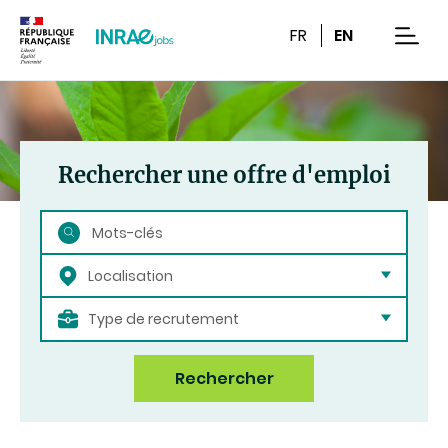
Contenu
Recherche
Navigation
FR
EN
men
Rechercher une offre d'emploi
Rechercher
Localisation
Type de recrutement
Rechercher