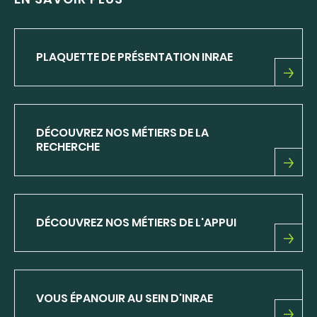
PLAQUETTE DE PRÉSENTATION INRAE
PLAQUETTE
DE
PRÉSENTATION
INRAE
DÉCOUVREZ NOS MÉTIERS DE LA
RECHERCHE
DÉCOUVREZ
NOS
MÉTIERS
DE
DÉCOUVREZ NOS MÉTIERS DE L'APPUI
LA
RECHERCHE
DÉCOUVREZ
NOS
MÉTIERS
DE
VOUS ÉPANOUIR AU SEIN D'INRAE
L'APPUI