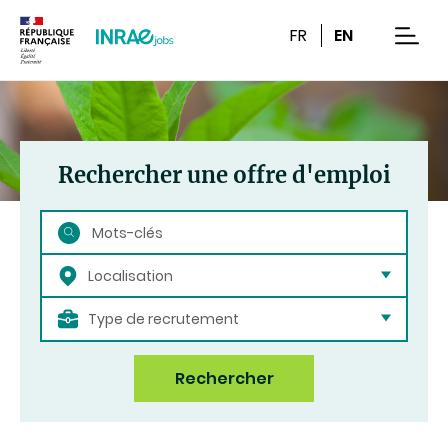
Contenu
Recherche
Navigation
FR
EN
men
Rechercher une offre d'emploi
Rechercher
Localisation
Type de recrutement
Rechercher