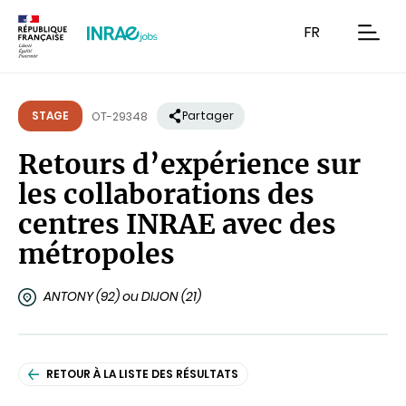
Contenu
Recherche
Navigation
FR
men
STAGE
Partager
OT-29348
Retours d’expérience sur
les collaborations des
centres INRAE avec des
métropoles
ANTONY (92) ou DIJON (21)
RETOUR À LA LISTE DES RÉSULTATS