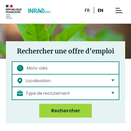
Contenu
Recherche
Navigation
FR
EN
men
Rechercher une offre d'emploi
Rechercher
Localisation
Type de recrutement
Rechercher