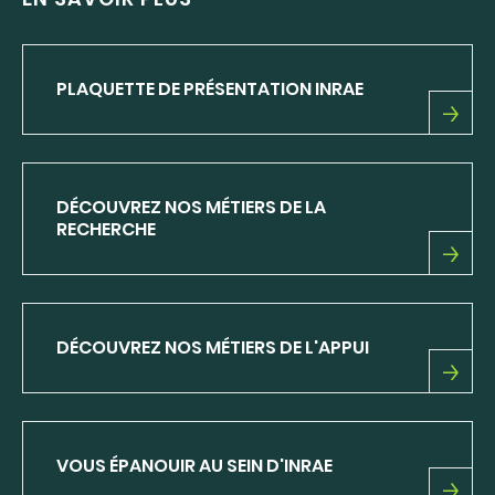
PLAQUETTE DE PRÉSENTATION INRAE
PLAQUETTE
DE
PRÉSENTATION
INRAE
DÉCOUVREZ NOS MÉTIERS DE LA
RECHERCHE
DÉCOUVREZ
NOS
MÉTIERS
DE
DÉCOUVREZ NOS MÉTIERS DE L'APPUI
LA
RECHERCHE
DÉCOUVREZ
NOS
MÉTIERS
DE
VOUS ÉPANOUIR AU SEIN D'INRAE
L'APPUI