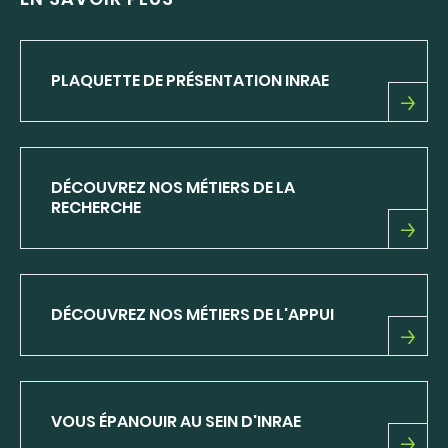
PLAQUETTE DE PRÉSENTATION INRAE
PLAQUETTE
DE
PRÉSENTATION
INRAE
DÉCOUVREZ NOS MÉTIERS DE LA
RECHERCHE
DÉCOUVREZ
NOS
MÉTIERS
DE
DÉCOUVREZ NOS MÉTIERS DE L'APPUI
LA
RECHERCHE
DÉCOUVREZ
NOS
MÉTIERS
DE
VOUS ÉPANOUIR AU SEIN D'INRAE
L'APPUI