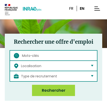
Contenu
Recherche
Navigation
FR
EN
men
Rechercher une offre d'emploi
Rechercher
Localisation
Type de recrutement
Rechercher