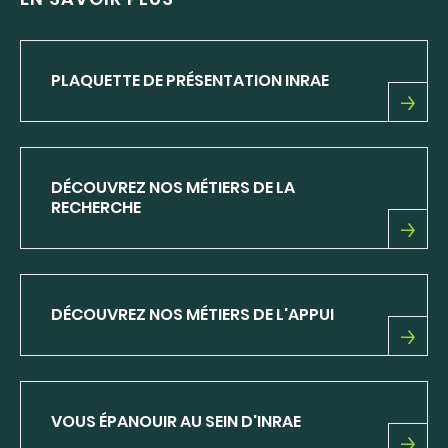
PLAQUETTE DE PRÉSENTATION INRAE
PLAQUETTE
DE
PRÉSENTATION
INRAE
DÉCOUVREZ NOS MÉTIERS DE LA
RECHERCHE
DÉCOUVREZ
NOS
MÉTIERS
DE
DÉCOUVREZ NOS MÉTIERS DE L'APPUI
LA
RECHERCHE
DÉCOUVREZ
NOS
MÉTIERS
DE
VOUS ÉPANOUIR AU SEIN D'INRAE
L'APPUI