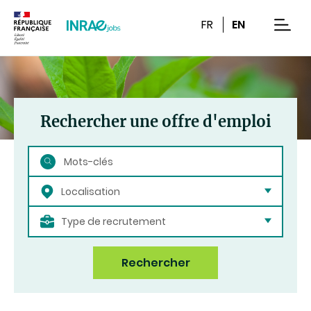
Contenu
Recherche
Navigation
FR
EN
men
Rechercher une offre d'emploi
Rechercher
Localisation
Type de recrutement
Rechercher