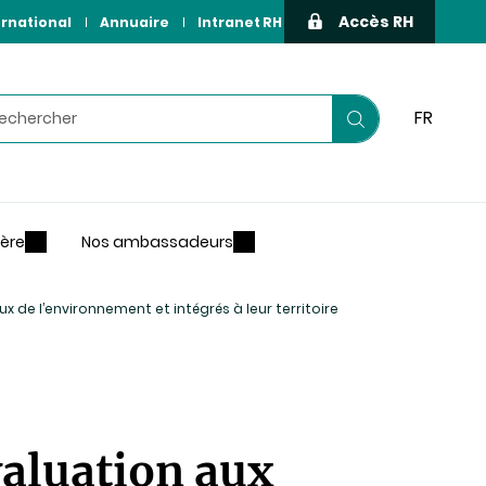
Accès RH
ernational
Annuaire
Intranet RH
hercher
FR
Lancer
votre
recherche
ière
Nos ambassadeurs
de l’environnement et intégrés à leur territoire
aluation aux