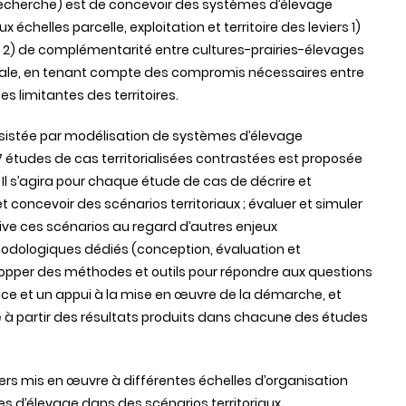
 recherche) est de concevoir des systèmes d’élevage
chelles parcelle, exploitation et territoire des leviers 1)
2) de complémentarité entre cultures-prairies-élevages
male, en tenant compte des compromis nécessaires entre
ces limitantes des territoires.
sistée par modélisation de systèmes d’élevage
 études de cas territorialisées contrastées est proposée
. Il s’agira pour chaque étude de cas de décrire et
t concevoir des scénarios territoriaux ; évaluer et simuler
tive ces scénarios au regard d’autres enjeux
ologiques dédiés (conception, évaluation et
lopper des méthodes et outils pour répondre aux questions
rvice et un appui à la mise en œuvre de la démarche, et
té à partir des résultats produits dans chacune des études
eviers mis en œuvre à différentes échelles d’organisation
es d’élevage dans des scénarios territoriaux