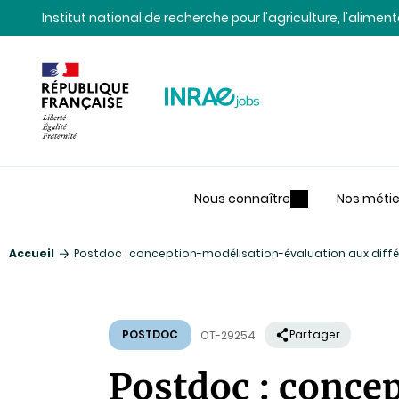
Contenu
Recherche
Navigation
Institut national de recherche pour l'agriculture, l'alime
Nous connaître
Nos métie
Accueil
Postdoc : conception-modélisation-évaluation aux différ
POSTDOC
Partager
OT-29254
Postdoc : conce