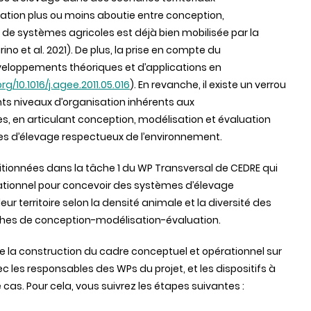
ulation plus ou moins aboutie entre conception,
 de systèmes agricoles est déjà bien mobilisée par la
o et al. 2021). De plus, la prise en compte du
éveloppements théoriques et d’applications en
org/10.1016/j.agee.2011.05.016
). En revanche, il existe un verrou
nts niveaux d’organisation inhérents aux
es, en articulant conception, modélisation et évaluation
es d’élevage respectueux de l’environnement.
itionnées dans la tâche 1 du WP Transversal de CEDRE qui
rationnel pour concevoir des systèmes d’élevage
ur territoire selon la densité animale et la diversité des
ches de conception-modélisation-évaluation.
e la construction du cadre conceptuel et opérationnel sur
ec les responsables des WPs du projet, et les dispositifs à
cas. Pour cela, vous suivrez les étapes suivantes :