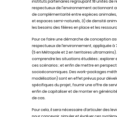
instituts partenaires regroupant 18 unités de
respectueux de l'environnement actionnant aux é
de complémentarité entre espèces animales, 
et espaces semi-naturels, 3) de densité ani
les besoins des filières en place et les ressour
Pour ce faire une démarche de conception as
respectueux de l’environnement, appliquée à 7
(5 en Métropole et 2 en territoires ultramarins)
comprendre les situations étudiées ; explorer e
ces scénarios ; et enfin de mettre en perspec
socioéconomiques. Des work-packages méthod
modélisation) sont en effet prévus pour déve
spécifiques du projet, fournir une offre de se
enfin de capitaliser et de monter en générici
de cas.
Pour cela, il sera nécessaire d’articuler des l
pour concevoir, simuler et évaluer ces systèm