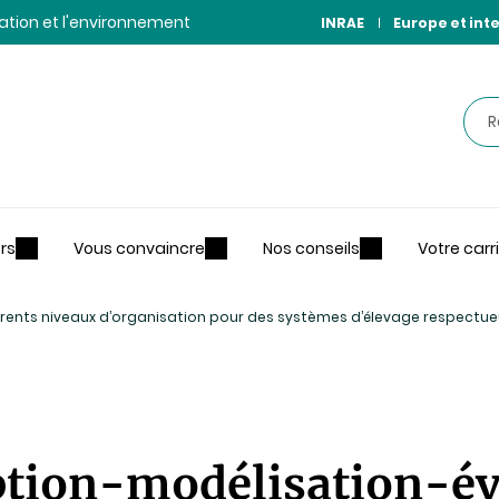
ntation et l'environnement
INRAE
Europe et int
Rec
rs
Vous convaincre
Nos conseils
Votre carr
ents niveaux d’organisation pour des systèmes d’élevage respectueux 
ption-modélisation-év