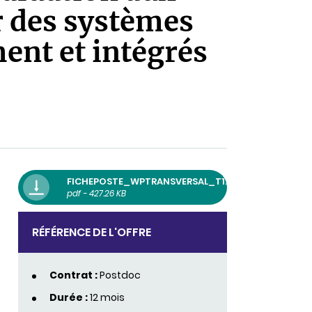
r des systèmes
ent et intégrés
FICHEPOSTE_WPTRANSVERSAL_T1.1_VF.PDF
pdf - 427.26 KB
RÉFÉRENCE DE L'OFFRE
Contrat :
Postdoc
Durée :
12 mois