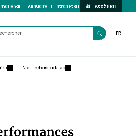
Accès RH
ernational
Annuaire
Intranet RH
hercher
FR
Lancer
votre
recherche
ière
Nos ambassadeurs
performances