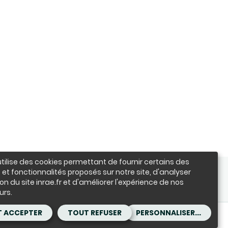
utilise des cookies permettant de fournir certains des
 et fonctionnalités proposés sur notre site, d'analyser
NOUS SUIVRE
ation du site inrae.fr et d'améliorer l'expérience de nos
LinkedIn
Facebook
BlueSky
instagram
Youtube
X
urs.
 ACCEPTER
TOUT REFUSER
PERSONNALISER...
Accessibilité : partiellement conforme
Contact