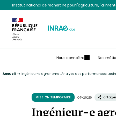
Contenu
Recherche
Navigation
Institut national de recherche pour l'agriculture, l'alime
Nous connaître
Nos métie
Accueil
Ingénieur-e agronome : Analyse des performances tech
MISSION TEMPORAIRE
Partage
OT-29219
Ingénieur-e agr