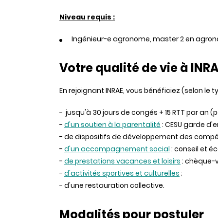
Niveau requis :
Ingénieur-e agronome, master 2 en agron
Votre qualité de vie à INR
En rejoignant INRAE, vous bénéficiez (selon le t
- jusqu'à 30 jours de congés + 15 RTT par an (
-
d'un soutien à la parentalité
: CESU garde d'en
- de dispositifs de développement des comp
-
d'un accompagnement social
: conseil et é
-
de prestations vacances et loisirs
: chèque-v
-
d'activités sportives et culturelles
;
- d'une restauration collective.
Modalités pour postuler