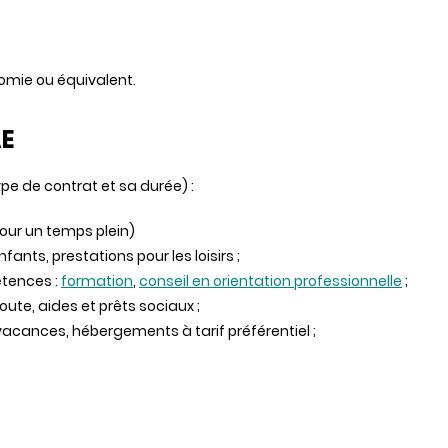
omie ou équivalent.
AE
ype de contrat et sa durée) :
pour un temps plein)
fants, prestations pour les loisirs ;
étences :
formation
,
conseil en orientation professionnelle
;
coute, aides et prêts sociaux ;
acances, hébergements à tarif préférentiel ;