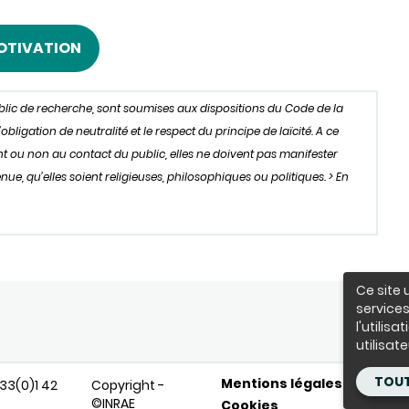
MOTIVATION
ublic de recherche, sont soumises aux dispositions du Code de la
igation de neutralité et le respect du principe de laïcité. A ce
oient ou non au contact du public, elles ne doivent pas manifester
ue, qu’elles soient religieuses, philosophiques ou politiques. > En
Ce site 
services
l'utilis
utilisate
TOUT
Mentions légales
CGU
+33(0)1 42
Copyright -
©INRAE
Cookies