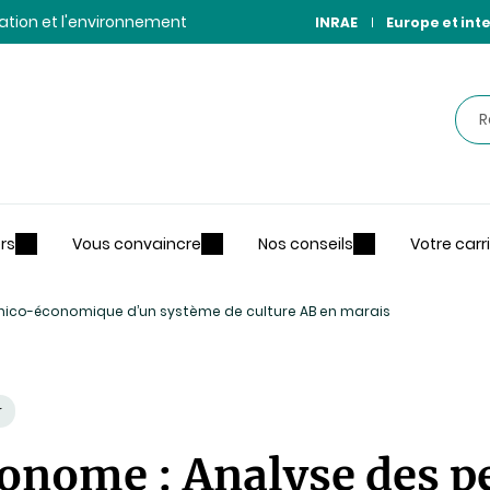
ntation et l'environnement
INRAE
Europe et int
Rec
rs
Vous convaincre
Nos conseils
Votre carr
nico-économique d’un système de culture AB en marais
r
onome : Analyse des 