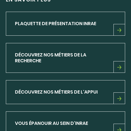
PLAQUETTE DE PRÉSENTATION INRAE
PLAQUETTE
DE
PRÉSENTATION
INRAE
DÉCOUVREZ NOS MÉTIERS DE LA
RECHERCHE
DÉCOUVREZ
NOS
MÉTIERS
DE
DÉCOUVREZ NOS MÉTIERS DE L'APPUI
LA
RECHERCHE
DÉCOUVREZ
NOS
MÉTIERS
DE
VOUS ÉPANOUIR AU SEIN D'INRAE
L'APPUI