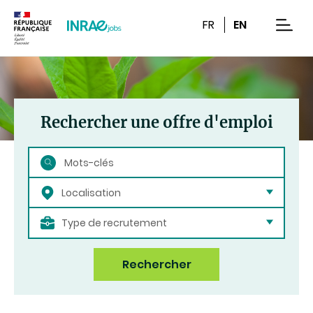
Contenu
Recherche
Navigation
FR
EN
men
Rechercher une offre d'emploi
Rechercher
Localisation
Type de recrutement
Rechercher