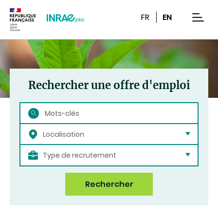
Contenu
Recherche
Navigation
FR
EN
men
Rechercher une offre d'emploi
Rechercher
Localisation
Type de recrutement
Rechercher