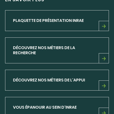
PLAQUETTE DE PRÉSENTATION INRAE
PLAQUETTE
DE
PRÉSENTATION
INRAE
DÉCOUVREZ NOS MÉTIERS DE LA
RECHERCHE
DÉCOUVREZ
NOS
MÉTIERS
DE
DÉCOUVREZ NOS MÉTIERS DE L'APPUI
LA
RECHERCHE
DÉCOUVREZ
NOS
MÉTIERS
DE
VOUS ÉPANOUIR AU SEIN D'INRAE
L'APPUI