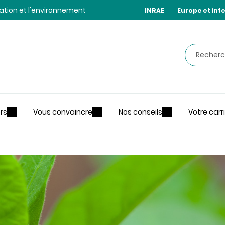
ntation et l'environnement
INRAE
Europe et int
Recherche
rs
Vous convaincre
Nos conseils
Votre carr