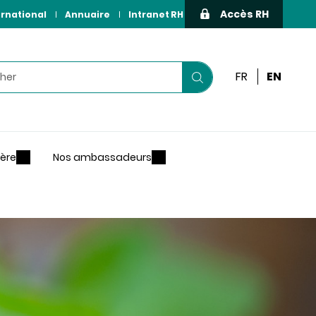
Accès RH
ernational
Annuaire
Intranet RH
r
FR
EN
Lancer
votre
recherche
ière
Nos ambassadeurs