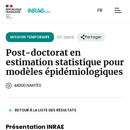
Contenu
Recherche
Navigation
FR
men
MISSION TEMPORAIRE
Partager
OT-29014
Post-doctorat en
estimation statistique pour
modèles épidémiologiques
44000 NANTES
RETOUR À LA LISTE DES RÉSULTATS
Présentation INRAE