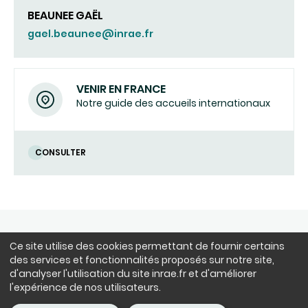
BEAUNEE GAËL
gael.beaunee@inrae.fr
VENIR EN FRANCE
Notre guide des accueils internationaux
CONSULTER
NOUS SUIVRE
Ce site utilise des cookies permettant de fournir certains
LinkedIn
Facebook
BlueSky
instagram
Youtube
X
des services et fonctionnalités proposés sur notre site,
d'analyser l'utilisation du site inrae.fr et d'améliorer
l'expérience de nos utilisateurs.
Siège : 147 rue de l'Université 75338 Paris Cedex 07 - tél. : +33(0)1 42