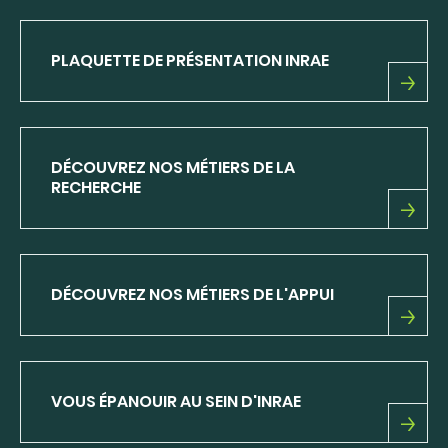
PLAQUETTE DE PRÉSENTATION INRAE
PLAQUETTE
DE
PRÉSENTATION
INRAE
DÉCOUVREZ NOS MÉTIERS DE LA
RECHERCHE
DÉCOUVREZ
NOS
MÉTIERS
DE
DÉCOUVREZ NOS MÉTIERS DE L'APPUI
LA
RECHERCHE
DÉCOUVREZ
NOS
MÉTIERS
DE
VOUS ÉPANOUIR AU SEIN D'INRAE
L'APPUI
VOUS