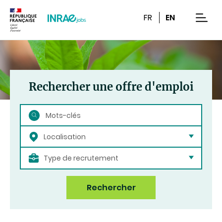
Contenu
Recherche
Navigation
FR
EN
men
Rechercher une offre d'emploi
Rechercher
Localisation
Type de recrutement
Rechercher