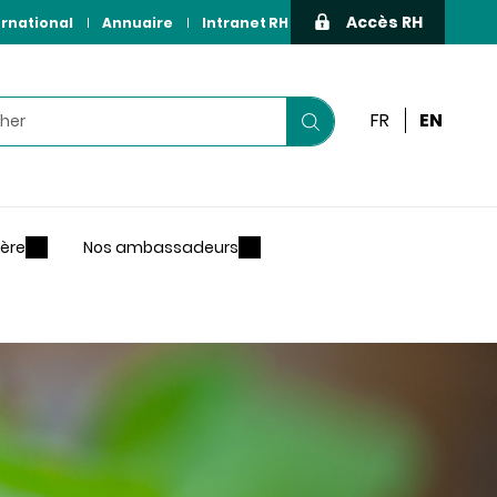
Accès RH
ernational
Annuaire
Intranet RH
r
FR
EN
Lancer
votre
recherche
ière
Nos ambassadeurs