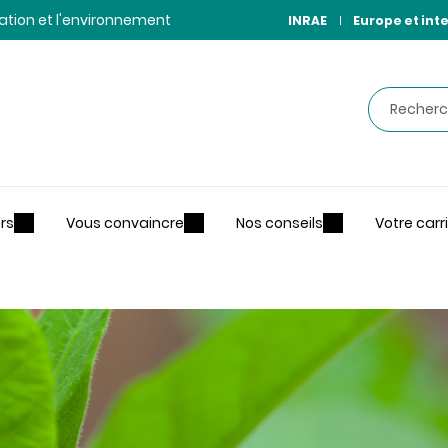
ntation et l'environnement
INRAE
Europe et int
Recherche
rs
Vous convaincre
Nos conseils
Votre carr