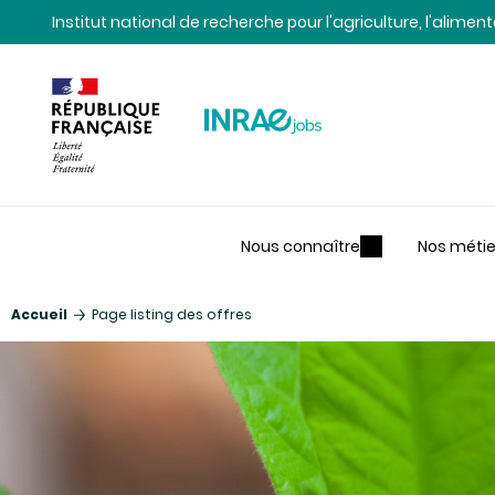
Contenu
Recherche
Navigation
Institut national de recherche pour l'agriculture, l'alime
Nous connaître
Nos métie
Accueil
Page listing des offres